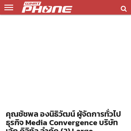
ข่าว
รีวิว
ทิป
แอพ
เกมส์
บทความ
COMPARISON
ติดต่อ
API
&
พลิ
เรา
NEW
ทริค
เคชั่น
คุณชัชพล องนิธิวัฒน์ ผู้จัดการทั่วไป
ธุรกิจ Media Convergence บริษัท
เอ้ก ดิจิทัล จำกัด (2) Large