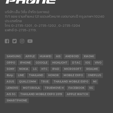
บริษัท เอ็ม วิชั่น จำกัด (มหาชน)
11/1 ซอย รามคำแหง 121 แขวงหัวหมาก เขตบางกะปี กรุงเทพฯ 10240
ประเทศไทย
โทร 0-2735-1201 , 0-2735-1202 , 0-2735-1204
แฟกซ์ 0-2735-2719.
SAMSUNG
APPLE
HUAWEI
AIS
ANDROID
XIAOMI
OPPO
IPHONE
GOOGLE
HIGHLIGHT
DTAC
IOS
VIVO
SONY
NOKIA
LG
HTC
IPAD
MICROSOFT
REALME
ซัมซุง
LINE
THAILAND
HONOR
MOBILE EXPO
ONEPLUS
ASUS
QUALCOMM
TRUE
THAILAND MOBILE EXPO
MI
LENOVO
MOTOROLA
TRUEMOVE H
FACEBOOK
5G
AIS 5G
THAILAND MOBILE EXPO 2019
APPLE WATCH
SMARTPHONE