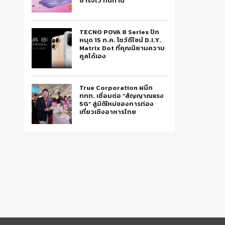
ชาร์จไว ทนทาน
TECNO POVA 8 Series ปัก
หมุด 15 ก.ค. โชว์ดีไซน์ D.I.Y.
Matrix Dot ที่คุณนิยามความ
คูลได้เอง
True Corporation ผนึก
ททท. เชื่อมต่อ “สัญญาณแรง
5G” สู่มิติใหม่ของการท่อง
เที่ยวเชิงอาหารไทย