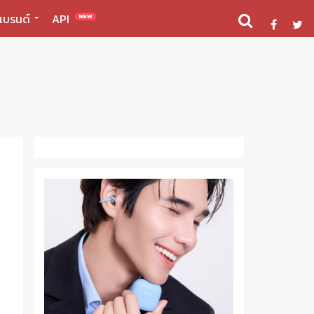
แบรนด์
API
NEW