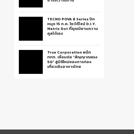
ชาร์จไว ทนทาน
TECNO POVA 8 Series ปัก
หมุด 15 ก.ค. โชว์ดีไซน์ D.I.Y.
Matrix Dot ที่คุณนิยามความ
คูลได้เอง
True Corporation ผนึก
ททท. เชื่อมต่อ “สัญญาณแรง
5G” สู่มิติใหม่ของการท่อง
เที่ยวเชิงอาหารไทย