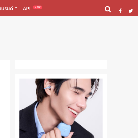
แบรนด์
API
NEW