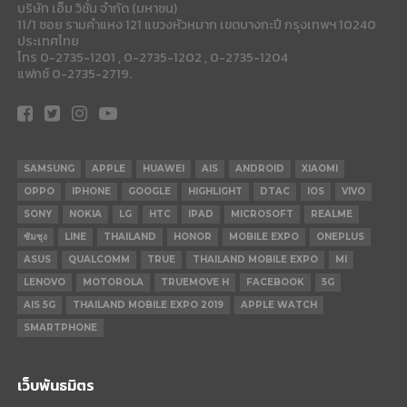
บริษัท เอ็ม วิชั่น จำกัด (มหาชน)
11/1 ซอย รามคำแหง 121 แขวงหัวหมาก เขตบางกะปี กรุงเทพฯ 10240
ประเทศไทย
โทร 0-2735-1201 , 0-2735-1202 , 0-2735-1204
แฟกซ์ 0-2735-2719.
SAMSUNG
APPLE
HUAWEI
AIS
ANDROID
XIAOMI
OPPO
IPHONE
GOOGLE
HIGHLIGHT
DTAC
IOS
VIVO
SONY
NOKIA
LG
HTC
IPAD
MICROSOFT
REALME
ซัมซุง
LINE
THAILAND
HONOR
MOBILE EXPO
ONEPLUS
ASUS
QUALCOMM
TRUE
THAILAND MOBILE EXPO
MI
LENOVO
MOTOROLA
TRUEMOVE H
FACEBOOK
5G
AIS 5G
THAILAND MOBILE EXPO 2019
APPLE WATCH
SMARTPHONE
เว็บพันธมิตร