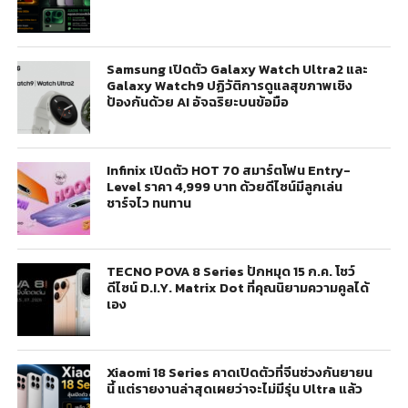
Samsung เปิดตัว Galaxy Watch Ultra2 และ
Galaxy Watch9 ปฏิวัติการดูแลสุขภาพเชิง
ป้องกันด้วย AI อัจฉริยะบนข้อมือ
Infinix เปิดตัว HOT 70 สมาร์ตโฟน Entry-
Level ราคา 4,999 บาท ด้วยดีไซน์มีลูกเล่น
ชาร์จไว ทนทาน
TECNO POVA 8 Series ปักหมุด 15 ก.ค. โชว์
ดีไซน์ D.I.Y. Matrix Dot ที่คุณนิยามความคูลได้
เอง
Xiaomi 18 Series คาดเปิดตัวที่จีนช่วงกันยายน
นี้ แต่รายงานล่าสุดเผยว่าจะไม่มีรุ่น Ultra แล้ว