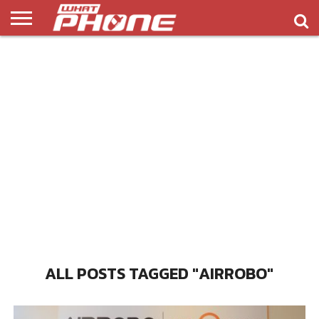
ข่าว
รีวิว
ทิป
แอพ
เกมส์
บทความ
COMPARISON
ติดต่อ
API
&
พลิ
เรา
NEW
ทริค
เคชั่น
ALL POSTS TAGGED "AIRROBO"