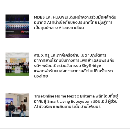
MDES และ HUAWEI เดินหน้าความร่วมมือผลักดัน
อนาคต AI ที่น่าเชื่อถือของประเทศไทย มุ่งสู่การ
เป็นศูนย์กลาง AI ของอาเซียน
สธ. X ทรู และภาคีเครือข่าย เปิด “ปฏิบัติการ
อากาศยานไร้คนขับทางการแพทย์” เฉลิมพระเกีย
รติฯ พร้อมเปิดตัวนวัตกรรม SkyBridge
แพลตฟอร์มขนส่งทางอากาศอัตโนมัติ ครั้งแรก
ของไทย
TrueOnline Home Next x Britania พลิกโฉมที่อยู่
อาศัยสู่ Smart Living Ecosystem มอบเอมี่ ผู้ช่วย
AI อัจฉริยะ และอินเทอร์เน็ตบ้านไฟเบอร์