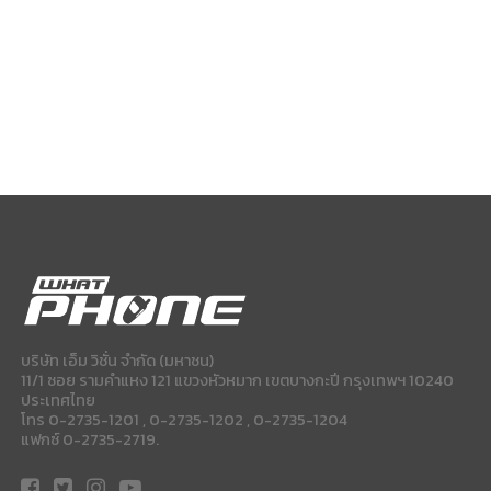
บริษัท เอ็ม วิชั่น จำกัด (มหาชน)
11/1 ซอย รามคำแหง 121 แขวงหัวหมาก เขตบางกะปี กรุงเทพฯ 10240
ประเทศไทย
โทร 0-2735-1201 , 0-2735-1202 , 0-2735-1204
แฟกซ์ 0-2735-2719.