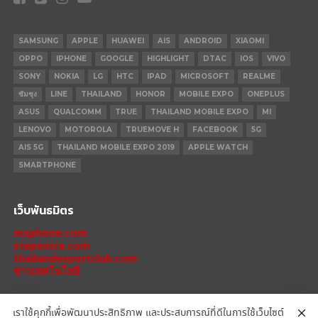
SAMSUNG
APPLE
HUAWEI
AIS
ANDROID
XIAOMI
OPPO
IPHONE
GOOGLE
HIGHLIGHT
DTAC
IOS
VIVO
SONY
NOKIA
LG
HTC
IPAD
MICROSOFT
REALME
ซัมซุง
LINE
THAILAND
HONOR
MOBILE EXPO
ONEPLUS
ASUS
QUALCOMM
TRUE
THAILAND MOBILE EXPO
MI
LENOVO
MOTOROLA
TRUEMOVE H
FACEBOOK
5G
AIS 5G
THAILAND MOBILE EXPO 2019
APPLE WATCH
SMARTPHONE
เว็บพันธมิตร
mxphone.com
stepextra.com
thailandesportclub.com
ข่าวเทคโนโลยี
เราใช้คุกกี้เพื่อพัฒนาประสิทธิภาพ และประสบการณ์ที่ดีในการใช้เว็บไซต์