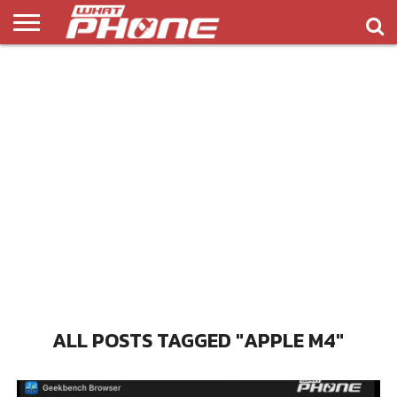
ข่าว
รีวิว
ทิป
แอพ
เกมส์
บทความ
COMPARISON
ติดต่อ
API
&
พลิ
เรา
NEW
ทริค
เคชั่น
ALL POSTS TAGGED "APPLE M4"