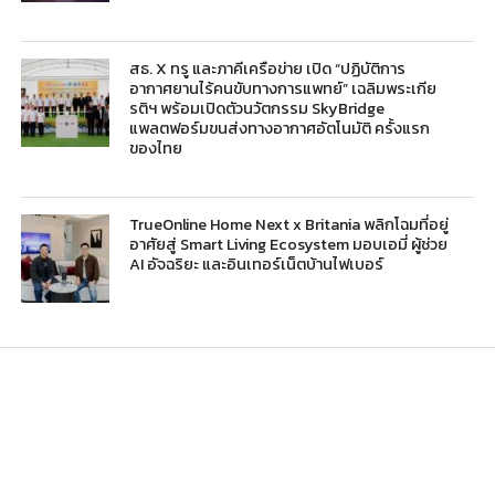
สธ. X ทรู และภาคีเครือข่าย เปิด “ปฏิบัติการ
อากาศยานไร้คนขับทางการแพทย์” เฉลิมพระเกีย
รติฯ พร้อมเปิดตัวนวัตกรรม SkyBridge
แพลตฟอร์มขนส่งทางอากาศอัตโนมัติ ครั้งแรก
ของไทย
TrueOnline Home Next x Britania พลิกโฉมที่อยู่
อาศัยสู่ Smart Living Ecosystem มอบเอมี่ ผู้ช่วย
AI อัจฉริยะ และอินเทอร์เน็ตบ้านไฟเบอร์