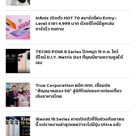
Infinix เปิดตัว HOT 70 สมาร์ตโฟน Entry-
Level ราคา 4,999 บาท ด้วยดีไซน์มีลูกเล่น
ชาร์จไว ทนทาน
TECNO POVA 8 Series ปักหมุด 15 ก.ค. โชว์
ดีไซน์ D.I.Y. Matrix Dot ที่คุณนิยามความคูลได้
เอง
True Corporation ผนึก ททท. เชื่อมต่อ
“สัญญาณแรง 5G” สู่มิติใหม่ของการท่องเที่ยว
เชิงอาหารไทย
Xiaomi 18 Series คาดเปิดตัวที่จีนช่วงกันยายน
นี้ แต่รายงานล่าสุดเผยว่าจะไม่มีรุ่น Ultra แล้ว