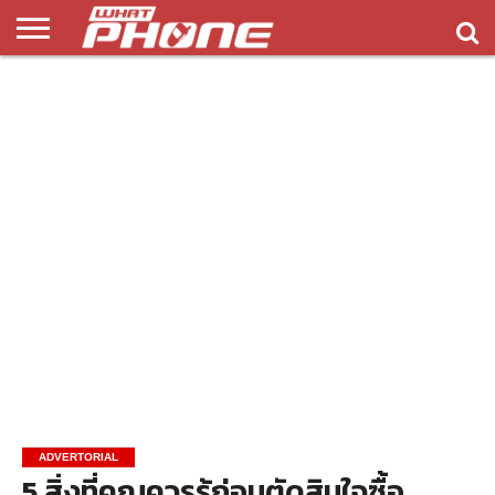
ข่าว
รีวิว
ทิป
แอพ
เกมส์
บทความ
COMPARISON
ติดต่อ
API
&
พลิ
เรา
NEW
ทริค
เคชั่น
ADVERTORIAL
5 สิ่งที่คุณควรรู้ก่อนตัดสินใจซื้อ