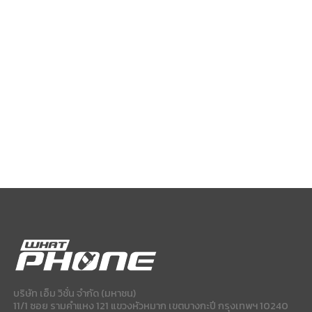
บริษัท เอ็ม วิชั่น จำกัด (มหาชน)
11/1 ซอย รามคำแหง 121 แขวงหัวหมาก เขตบางกะปี กรุงเทพฯ 10240