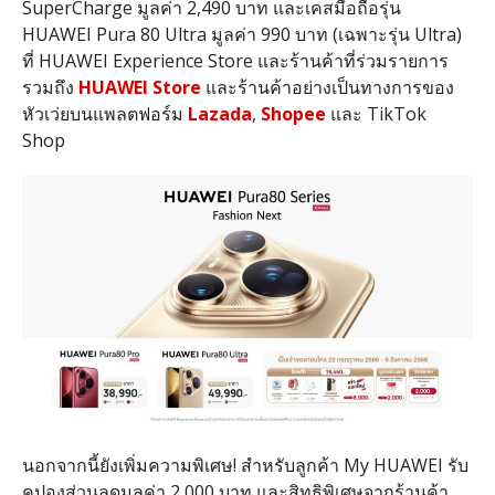
SuperCharge
มูลค่า
2,490
บาท และเคสมือถือรุ่น
HUAWEI Pura 80 Ultra
มูลค่า
990
บาท
(
เฉพาะรุ่น
Ultra)
ที่
HUAWEI Experience Store
และร้านค้าที่ร่วมรายการ
รวมถึง
HUAWEI Store
และร้านค้าอย่างเป็นทางการของ
หัวเว่ยบนแพลตฟอร์ม
Lazada
,
Shopee
และ
TikTok
Shop
นอกจากนี้ยังเพิ่มความพิเศษ
!
สำหรับลูกค้า
My HUAWEI
รับ
คูปองส่วนลดมูลค่า
2,000
บาท และสิทธิพิเศษจากร้านค้า