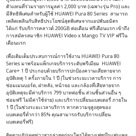
ตัวแทนที่ร่วมรายการมูลค่า
2,000
บาท
(
เฉพาะรุ่น
Pro)
และ
มีสิทธิพิเศษสำหรับผู้ใช้
HUAWEI Pura 80 Series
สามารถ
เพลิดเพลินกับสิทธิประโยชน์สุดพิเศษจากแอปพันธมิตร
ได้แก่ รับบริการคลาวด์
200GB
ต่อเดือน ฟรีเดือนแรก เข้าถึง
การสมัครสมาชิก
HUAWEI Video x Mango TV VIP
ฟรีใน
เดือนแรก
เพื่อเติมเต็มประสบการณ์การใช้งาน
HUAWEI Pura 80
Series
มาพร้อมแพ็กเกจบริการระดับพรีเมียม
HUAWEI
Care+ 1
ปี ประกอบด้วยบริการปกป้องความเสียหายจาก
อุบัติเหตุ
1
ครั้งภายใน
1
ปี
(
ในช่วงระยะเวลาบริการ การ
ซ่อมเมนบอร์ด
,
ฝาหลัง
,
หน้าจอ และกล้องที่เสียหายจาก
อุบัติเหตุจะมีค่าบริการ
799
บาทต่อชิ้น ส่วนชิ้นส่วนอื่น ๆ
ซ่อมฟรี ไม่มีค่าใช้จ่าย
)
และบริการเปลี่ยนแบตเตอรี่ ภายใน
1
ปี
(
ในช่วงระยะเวลาบริการ หากความจุสูงสุดของ
แบตเตอรี่ต่ำกว่า
85%
คุณสามารถรับบริการเปลี่ยน
แบตเตอรี่ฟรี
)
ติดตามอัปเดตข่าวสารล่าสุดก่อนใครได้ทางเฟซบุ๊กแฟนเพจ