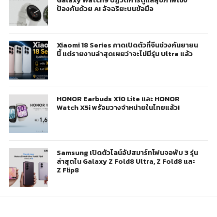
Galaxy Watch9 ปฏิวัติการดูแลสุขภาพเชิง
ป้องกันด้วย AI อัจฉริยะบนข้อมือ
Xiaomi 18 Series คาดเปิดตัวที่จีนช่วงกันยายน
นี้ แต่รายงานล่าสุดเผยว่าจะไม่มีรุ่น Ultra แล้ว
HONOR Earbuds X10 Lite และ HONOR
Watch X5i พร้อมวางจำหน่ายในไทยแล้ว!
Samsung เปิดตัวไลน์อัปสมาร์ทโฟนจอพับ 3 รุ่น
ล่าสุดใน Galaxy Z Fold8 Ultra, Z Fold8 และ
Z Flip8