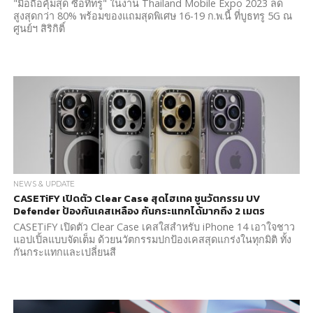
"มือถือคุ้มสุด ซื้อที่ทรู" ในงาน Thailand Mobile Expo 2023 ลด
สูงสุดกว่า 80% พร้อมของแถมสุดพิเศษ 16-19 ก.พ.นี้ ที่บูธทรู 5G ณ
ศูนย์ฯ สิริกิติ์
NEWS & UPDATE
CASETiFY เปิดตัว Clear Case สุดไฮเทค ชูนวัตกรรม UV
Defender ป้องกันเคสเหลือง กันกระแทกได้มากถึง 2 เมตร
CASETiFY เปิดตัว Clear Case เคสใสสำหรับ iPhone 14 เอาใจชาว
แอปเปิ้ลแบบจัดเต็ม ด้วยนวัตกรรมปกป้องเคสสุดแกร่งในทุกมิติ ทั้ง
กันกระแทกและเปลี่ยนสี