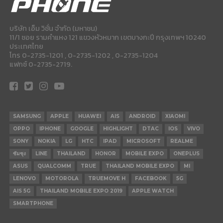
บริษัท เอ็ม วิชั่น จำกัด (มหาชน)
11/1 ซอย รามคำแหง 121 แขวงหัวหมาก เขตบางกะปี กรุงเทพฯ 10240
ประเทศไทย
โทร 0-2735-1201 , 0-2735-1202 , 0-2735-1204
แฟกซ์ 0-2735-2719.
SAMSUNG
APPLE
HUAWEI
AIS
ANDROID
XIAOMI
OPPO
IPHONE
GOOGLE
HIGHLIGHT
DTAC
IOS
VIVO
SONY
NOKIA
LG
HTC
IPAD
MICROSOFT
REALME
ซัมซุง
LINE
THAILAND
HONOR
MOBILE EXPO
ONEPLUS
ASUS
QUALCOMM
TRUE
THAILAND MOBILE EXPO
MI
LENOVO
MOTOROLA
TRUEMOVE H
FACEBOOK
5G
AIS 5G
THAILAND MOBILE EXPO 2019
APPLE WATCH
SMARTPHONE