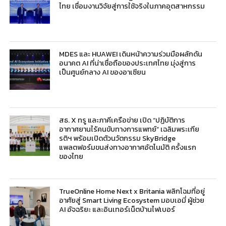
ไทย เชื่อมงานวิจัยสู่การใช้จริงในภาคอุตสาหกรรม
MDES และ HUAWEI เดินหน้าความร่วมมือผลักดัน
อนาคต AI ที่น่าเชื่อถือของประเทศไทย มุ่งสู่การ
เป็นศูนย์กลาง AI ของอาเซียน
สธ. X ทรู และภาคีเครือข่าย เปิด “ปฏิบัติการ
อากาศยานไร้คนขับทางการแพทย์” เฉลิมพระเกีย
รติฯ พร้อมเปิดตัวนวัตกรรม SkyBridge
แพลตฟอร์มขนส่งทางอากาศอัตโนมัติ ครั้งแรก
ของไทย
TrueOnline Home Next x Britania พลิกโฉมที่อยู่
อาศัยสู่ Smart Living Ecosystem มอบเอมี่ ผู้ช่วย
AI อัจฉริยะ และอินเทอร์เน็ตบ้านไฟเบอร์