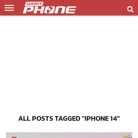
ข่าว
รีวิว
ทิป
แอพ
เกมส์
บทความ
COMPARISON
ติดต่อ
API
&
พลิ
เรา
NEW
ทริค
เคชั่น
ALL POSTS TAGGED "IPHONE 14"