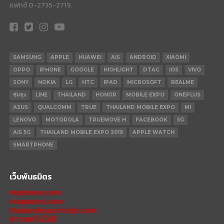
แฟกซ์ 0-2735-2719.
SAMSUNG
APPLE
HUAWEI
AIS
ANDROID
XIAOMI
OPPO
IPHONE
GOOGLE
HIGHLIGHT
DTAC
IOS
VIVO
SONY
NOKIA
LG
HTC
IPAD
MICROSOFT
REALME
ซัมซุง
LINE
THAILAND
HONOR
MOBILE EXPO
ONEPLUS
ASUS
QUALCOMM
TRUE
THAILAND MOBILE EXPO
MI
LENOVO
MOTOROLA
TRUEMOVE H
FACEBOOK
5G
AIS 5G
THAILAND MOBILE EXPO 2019
APPLE WATCH
SMARTPHONE
เว็บพันธมิตร
mxphone.com
stepextra.com
thailandesportclub.com
ข่าวเทคโนโลยี