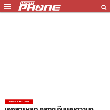
ข่าว
รีวิว
ทิป
แอพ
เกมส์
บทความ
COMPARISON
ติดต่อ
API
&
พลิ
เรา
NEW
ทริค
เคชั่น
NEWS & UPDATE
เอกสารหลุด กสทช จีนเผยความจุ