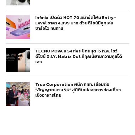
Infinix เปิดตัว HOT 70 สมาร์ตโฟน Entry-
Level ราคา 4,999 บาท ด้วยดีไซน์มีลูกเล่น
ชาร์จไว ทนทาน
TECNO POVA 8 Series ปักหมุด 15 ก.ค. โชว์
ดีไซน์ D.I.Y. Matrix Dot ที่คุณนิยามความคูลได้
เอง
True Corporation ผนึก ททท. เชื่อมต่อ
“สัญญาณแรง 5G” สู่มิติใหม่ของการท่องเที่ยว
เชิงอาหารไทย