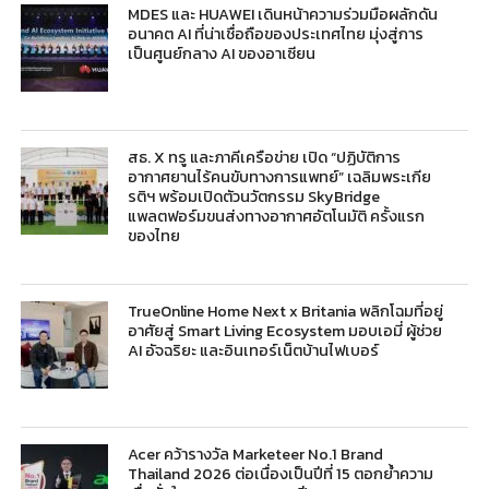
MDES และ HUAWEI เดินหน้าความร่วมมือผลักดัน
อนาคต AI ที่น่าเชื่อถือของประเทศไทย มุ่งสู่การ
เป็นศูนย์กลาง AI ของอาเซียน
สธ. X ทรู และภาคีเครือข่าย เปิด “ปฏิบัติการ
อากาศยานไร้คนขับทางการแพทย์” เฉลิมพระเกีย
รติฯ พร้อมเปิดตัวนวัตกรรม SkyBridge
แพลตฟอร์มขนส่งทางอากาศอัตโนมัติ ครั้งแรก
ของไทย
TrueOnline Home Next x Britania พลิกโฉมที่อยู่
อาศัยสู่ Smart Living Ecosystem มอบเอมี่ ผู้ช่วย
AI อัจฉริยะ และอินเทอร์เน็ตบ้านไฟเบอร์
Acer คว้ารางวัล Marketeer No.1 Brand
Thailand 2026 ต่อเนื่องเป็นปีที่ 15 ตอกย้ำความ