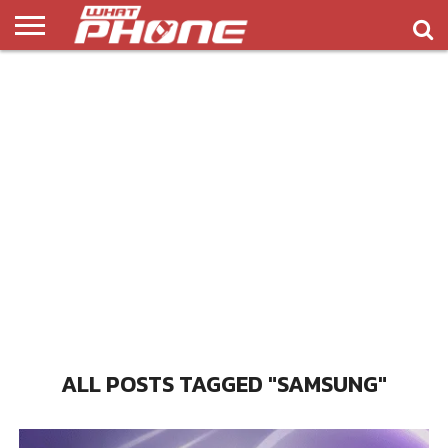
ข่าว
รีวิว
ทิป
แอพ
เกมส์
บทความ
COMPARISON
ติดต่อ
API
&
พลิ
เรา
NEW
ทริค
เคชั่น
ALL POSTS TAGGED "SAMSUNG"