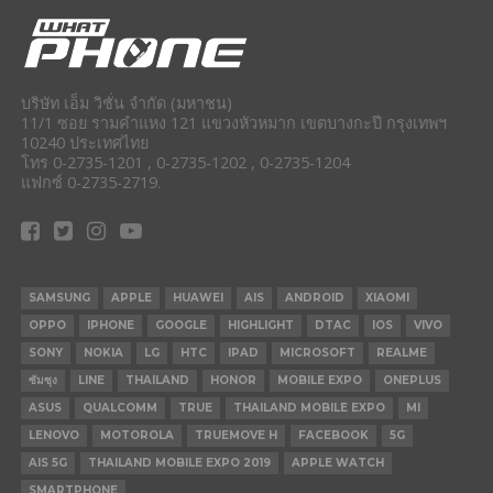
บริษัท เอ็ม วิชั่น จำกัด (มหาชน)
11/1 ซอย รามคำแหง 121 แขวงหัวหมาก เขตบางกะปี กรุงเทพฯ
10240 ประเทศไทย
โทร 0-2735-1201 , 0-2735-1202 , 0-2735-1204
แฟกซ์ 0-2735-2719.
SAMSUNG
APPLE
HUAWEI
AIS
ANDROID
XIAOMI
OPPO
IPHONE
GOOGLE
HIGHLIGHT
DTAC
IOS
VIVO
SONY
NOKIA
LG
HTC
IPAD
MICROSOFT
REALME
ซัมซุง
LINE
THAILAND
HONOR
MOBILE EXPO
ONEPLUS
ASUS
QUALCOMM
TRUE
THAILAND MOBILE EXPO
MI
LENOVO
MOTOROLA
TRUEMOVE H
FACEBOOK
5G
AIS 5G
THAILAND MOBILE EXPO 2019
APPLE WATCH
SMARTPHONE