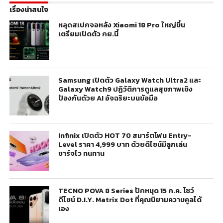
เรื่องน่าสนใจ
หลุดสเปกจอหลัง Xiaomi 18 Pro ใหญ่ขึ้น
เตรียมเปิดตัว กย.นี้
Samsung เปิดตัว Galaxy Watch Ultra2 และ
Galaxy Watch9 ปฏิวัติการดูแลสุขภาพเชิง
ป้องกันด้วย AI อัจฉริยะบนข้อมือ
Infinix เปิดตัว HOT 70 สมาร์ตโฟน Entry-
Level ราคา 4,999 บาท ด้วยดีไซน์มีลูกเล่น
ชาร์จไว ทนทาน
TECNO POVA 8 Series ปักหมุด 15 ก.ค. โชว์
ดีไซน์ D.I.Y. Matrix Dot ที่คุณนิยามความคูลได้
เอง