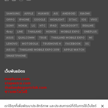
SAMSUNG
APPLE
HUAWEI
AIS
ANDROID
XIAOMI
OPPO
IPHONE
GOOGLE
HIGHLIGHT
DTAC
IOS
VIVO
SONY
NOKIA
LG
HTC
IPAD
MICROSOFT
REALME
ซัมซุง
LINE
THAILAND
HONOR
MOBILE EXPO
ONEPLUS
ASUS
QUALCOMM
TRUE
THAILAND MOBILE EXPO
MI
LENOVO
MOTOROLA
TRUEMOVE H
FACEBOOK
5G
AIS 5G
THAILAND MOBILE EXPO 2019
APPLE WATCH
SMARTPHONE
เว็บพันธมิตร
mxphone.com
stepextra.com
thailandesportclub.com
ข่าวเทคโนโลยี
เราใช้คุกกี้เพื่อพัฒนาประสิทธิภาพ และประสบการณ์ที่ดีในการใช้เว็บไซต์