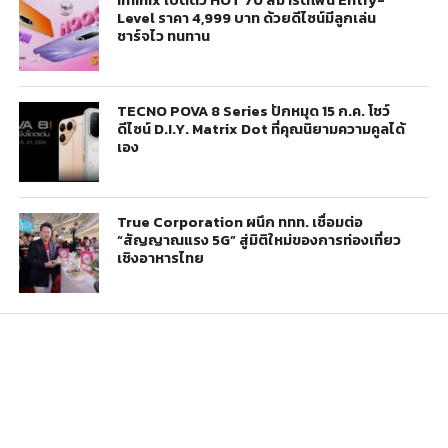
Infinix เปิดตัว HOT 70 สมาร์ตโฟน Entry-
Level ราคา 4,999 บาท ด้วยดีไซน์มีลูกเล่น
ชาร์จไว ทนทาน
TECNO POVA 8 Series ปักหมุด 15 ก.ค. โชว์
ดีไซน์ D.I.Y. Matrix Dot ที่คุณนิยามความคูลได้
เอง
True Corporation ผนึก ททท. เชื่อมต่อ
“สัญญาณแรง 5G” สู่มิติใหม่ของการท่องเที่ยว
เชิงอาหารไทย