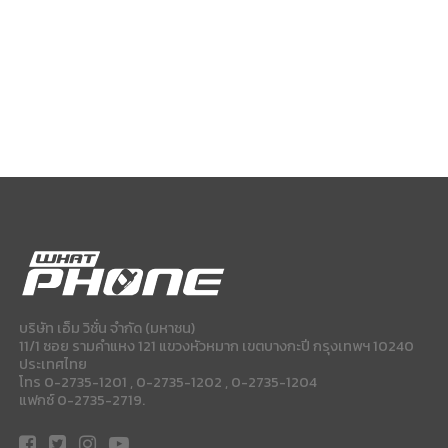
บริษัท เอ็ม วิชั่น จำกัด (มหาชน)
11/1 ซอย รามคำแหง 121 แขวงหัวหมาก เขตบางกะปี กรุงเทพฯ 10240
ประเทศไทย
โทร 0-2735-1201 , 0-2735-1202 , 0-2735-1204
แฟกซ์ 0-2735-2719.