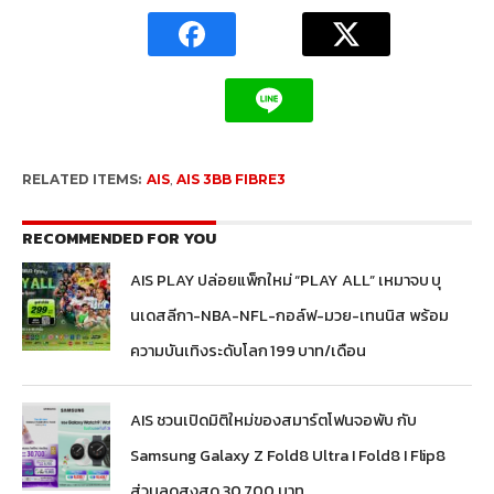
RELATED ITEMS:
AIS
,
AIS 3BB FIBRE3
RECOMMENDED FOR YOU
AIS PLAY ปล่อยแพ็กใหม่ “PLAY ALL” เหมาจบ บุ
นเดสลีกา-NBA-NFL-กอล์ฟ-มวย-เทนนิส พร้อม
ความบันเทิงระดับโลก 199 บาท/เดือน
AIS ชวนเปิดมิติใหม่ของสมาร์ตโฟนจอพับ กับ
Samsung Galaxy Z Fold8 Ultra I Fold8 I Flip8
ส่วนลดสูงสุด 30,700 บาท