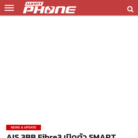
ข่าว
รีวิว
ทิป
แอพ
เกมส์
บทความ
COMPARISON
ติดต่อ
API
&
พลิ
เรา
NEW
ทริค
เคชั่น
NEWS & UPDATE
AIS 3BB Fibre3 เปิดตัว SMART