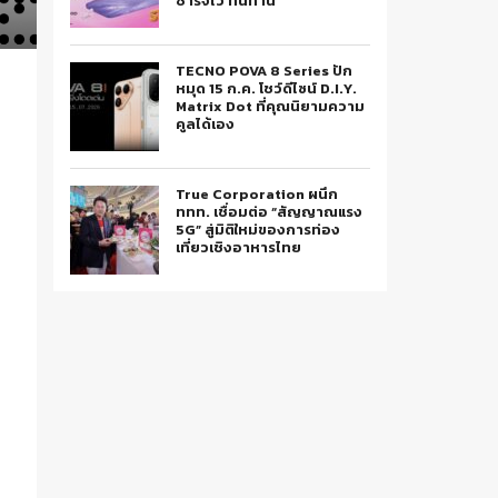
ชาร์จไว ทนทาน
TECNO POVA 8 Series ปัก
หมุด 15 ก.ค. โชว์ดีไซน์ D.I.Y.
Matrix Dot ที่คุณนิยามความ
คูลได้เอง
True Corporation ผนึก
ททท. เชื่อมต่อ “สัญญาณแรง
5G” สู่มิติใหม่ของการท่อง
เที่ยวเชิงอาหารไทย