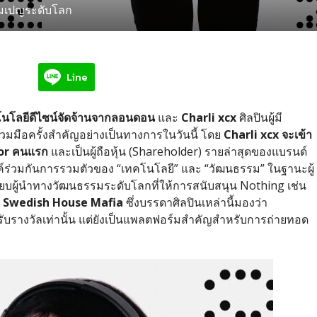
คมเปญระดับโลก
Line
นโลยีดีไซน์จัดจ้านจากลอนดอน
และ
Charli xcx
ศิลปินผู้มี
วมมือครั้งสำคัญอย่างเป็นทางการในวันนี้ โดย
Charli xcx
จะเข้า
or
คนแรก
และเป็นผู้ถือหุ้น
(Shareholder)
รายล่าสุดของแบรนด์
รค์ร่วมกันการรวมตัวของ
“
เทคโนโลยี
”
และ
“
วัฒนธรรม
”
ในฐานะผู้
เนียบผู้นำทางวัฒนธรรมระดับโลกที่ให้การสนับสนุน
Nothing
เช่น
Swedish House Mafia
ซึ่งบรรดาศิลปินเหล่านี้มองว่า
่ได้รับรางวัลเท่านั้น แต่ยังเป็นแพลตฟอร์มสำคัญสำหรับการถ่ายทอด