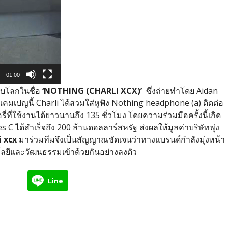
01:00
ับโลกในชื่อ
‘NOTHING (CHARLI XCX)’
ซึ่งถ่ายทำโดย
Aidan
คมเปญนี้
Charli
ได้สวมใส่หูฟัง
Nothing headphone (a)
ติดต่อ
อรี่ที่ใช้งานได้ยาวนานถึง
135
ชั่วโมง โดยความร่วมมือครั้งนี้เกิด
es C
ได้สำเร็จถึง
200
ล้านดอลลาร์สหรัฐ ส่งผลให้มูลค่าบริษัทพุ่ง
i xcx
มาร่วมทีมจึงเป็นสัญญาณชัดเจนว่าทางแบรนด์กำลังมุ่งหน้า
นโลยีและวัฒนธรรมเข้าด้วยกันอย่างลงตัว
Line