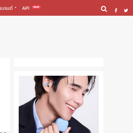
แบรนด์
API
NEW