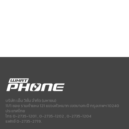
บริษัท เอ็ม วิชั่น จำกัด (มหาชน)
11/1 ซอย รามคำแหง 121 แขวงหัวหมาก เขตบางกะปี กรุงเทพฯ 10240
ประเทศไทย
โทร 0-2735-1201 , 0-2735-1202 , 0-2735-1204
แฟกซ์ 0-2735-2719.