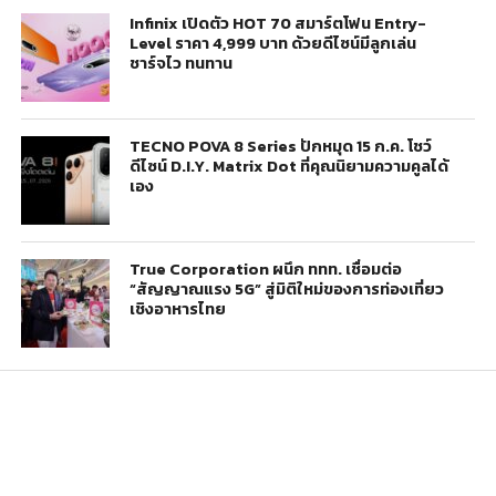
Infinix เปิดตัว HOT 70 สมาร์ตโฟน Entry-
Level ราคา 4,999 บาท ด้วยดีไซน์มีลูกเล่น
ชาร์จไว ทนทาน
TECNO POVA 8 Series ปักหมุด 15 ก.ค. โชว์
ดีไซน์ D.I.Y. Matrix Dot ที่คุณนิยามความคูลได้
เอง
True Corporation ผนึก ททท. เชื่อมต่อ
“สัญญาณแรง 5G” สู่มิติใหม่ของการท่องเที่ยว
เชิงอาหารไทย