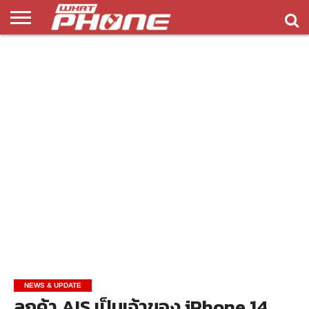
ข่าว
รีวิว
ทิป
แอพ
เกมส์
บทความ
COMPARISON
ติดต่อ
API
&
พลิ
เรา
NEW
ทริค
เคชั่น
NEWS & UPDATE
ลูกค้า AIS เป็นเจ้าของ iPhone 14