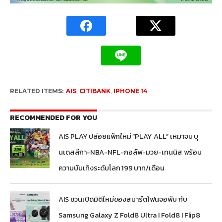
RELATED ITEMS:
AIS
,
CITIBANK
,
IPHONE 14
RECOMMENDED FOR YOU
AIS PLAY ปล่อยแพ็กใหม่ “PLAY ALL” เหมาจบ บุ
นเดสลีกา-NBA-NFL-กอล์ฟ-มวย-เทนนิส พร้อม
ความบันเทิงระดับโลก 199 บาท/เดือน
AIS ชวนเปิดมิติใหม่ของสมาร์ตโฟนจอพับ กับ
Samsung Galaxy Z Fold8 Ultra I Fold8 I Flip8