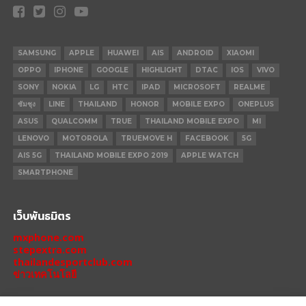
SAMSUNG
APPLE
HUAWEI
AIS
ANDROID
XIAOMI
OPPO
IPHONE
GOOGLE
HIGHLIGHT
DTAC
IOS
VIVO
SONY
NOKIA
LG
HTC
IPAD
MICROSOFT
REALME
ซัมซุง
LINE
THAILAND
HONOR
MOBILE EXPO
ONEPLUS
ASUS
QUALCOMM
TRUE
THAILAND MOBILE EXPO
MI
LENOVO
MOTOROLA
TRUEMOVE H
FACEBOOK
5G
AIS 5G
THAILAND MOBILE EXPO 2019
APPLE WATCH
SMARTPHONE
เว็บพันธมิตร
mxphone.com
stepextra.com
thailandesportclub.com
ข่าวเทคโนโลยี