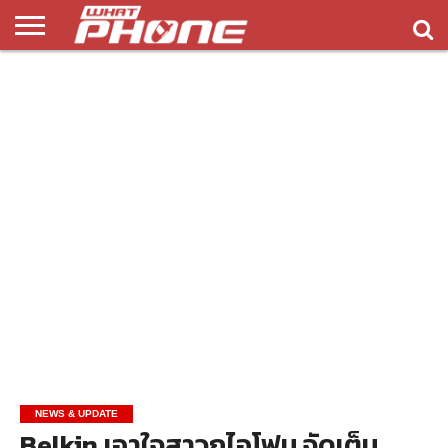
ข่าว
รีวิว
ทิป
แอพ
เกมส์
บทความ
COMPARISON
ติดต่อ
API
&
พลิ
เรา
NEW
ทริค
เคชั่น
NEWS & UPDATE
Belkin เอาใจสาวกไอโฟน จัดเต็ม