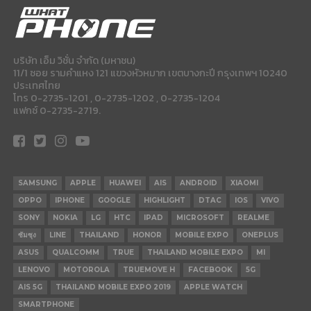
บริษัท เอ็ม วิชั่น จำกัด (มหาชน)
11/1 ซอย รามคำแหง 121 แขวงหัวหมาก เขตบางกะปี กรุงเทพฯ 10240
ประเทศไทย
โทร 0-2735-1201 , 0-2735-1202 , 0-2735-1204
แฟกซ์ 0-2735-2719.
SAMSUNG
APPLE
HUAWEI
AIS
ANDROID
XIAOMI
OPPO
IPHONE
GOOGLE
HIGHLIGHT
DTAC
IOS
VIVO
SONY
NOKIA
LG
HTC
IPAD
MICROSOFT
REALME
ซัมซุง
LINE
THAILAND
HONOR
MOBILE EXPO
ONEPLUS
ASUS
QUALCOMM
TRUE
THAILAND MOBILE EXPO
MI
LENOVO
MOTOROLA
TRUEMOVE H
FACEBOOK
5G
AIS 5G
THAILAND MOBILE EXPO 2019
APPLE WATCH
SMARTPHONE