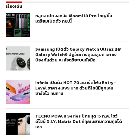
เรื่องเด่น
หลุดสเปกจอหลัง Xiaomi 18 Pro ใหญ่ขึ้น
เตรียมเปิดตัว กย.นี้
Samsung เปิดตัว Galaxy Watch Ultra2 และ
Galaxy Watch9 ปฏิวัติการดูแลสุขภาพเชิง
ป้องกันด้วย AI อัจฉริยะบนข้อมือ
Infinix เปิดตัว HOT 70 สมาร์ตโฟน Entry-
Level ราคา 4,999 บาท ด้วยดีไซน์มีลูกเล่น
ชาร์จไว ทนทาน
TECNO POVA 8 Series ปักหมุด 15 ก.ค. โชว์
ดีไซน์ D.I.Y. Matrix Dot ที่คุณนิยามความคูลได้
เอง