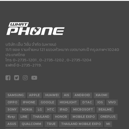
บริษัท เอ็ม วิชั่น จำกัด (มหาชน)
11/1 ซอย รามคำแหง 121 แขวงหัวหมาก เขตบางกะปี กรุงเทพฯ 10240
ประเทศไทย
โทร 0-2735-1201 , 0-2735-1202 , 0-2735-1204
แฟกซ์ 0-2735-2719.
SAMSUNG
APPLE
HUAWEI
AIS
ANDROID
XIAOMI
OPPO
IPHONE
GOOGLE
HIGHLIGHT
DTAC
IOS
VIVO
SONY
NOKIA
LG
HTC
IPAD
MICROSOFT
REALME
ซัมซุง
LINE
THAILAND
HONOR
MOBILE EXPO
ONEPLUS
ASUS
QUALCOMM
TRUE
THAILAND MOBILE EXPO
MI