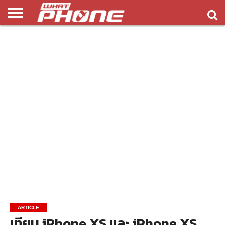
ข่าว
รีวิว
ทิป
แอพ
เกมส์
บทความ
COMPARISON
ติดต่อ
API
&
พลิ
เรา
NEW
ทริค
เคชั่น
ARTICLE
เทียบ iPhone XS และ iPhone XS