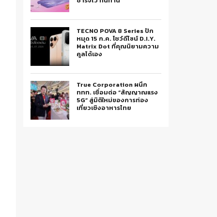
ชาร์จไว ทนทาน
TECNO POVA 8 Series ปัก
หมุด 15 ก.ค. โชว์ดีไซน์ D.I.Y.
Matrix Dot ที่คุณนิยามความ
คูลได้เอง
True Corporation ผนึก
ททท. เชื่อมต่อ “สัญญาณแรง
5G” สู่มิติใหม่ของการท่อง
เที่ยวเชิงอาหารไทย