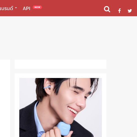
แบรนด์
API
NEW