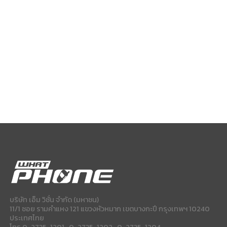
บริษัท เอ็ม วิชั่น จำกัด (มหาชน)
11/1 ซอย รามคำแหง 121 แขวงหัวหมาก เขตบางกะปี กรุงเทพฯ 10240
ประเทศไทย