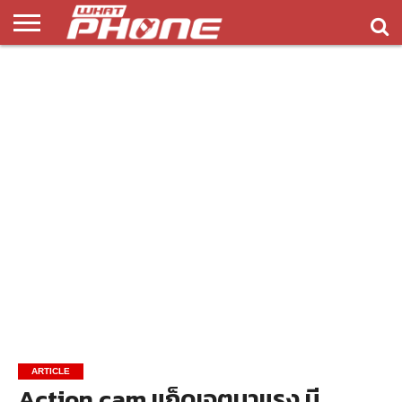
ข่าว
รีวิว
ทิป
แอพ
เกมส์
บทความ
COMPARISON
ติดต่อ
API
&
พลิ
เรา
NEW
ทริค
เคชั่น
ARTICLE
Action cam แก็ดเจตมาแรง มี