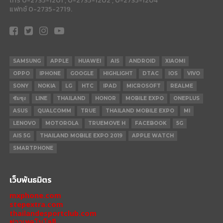
โทร 0-2735-1201 , 0-2735-1202 , 0-2735-1204
แฟกซ์ 0-2735-2719.
SAMSUNG
APPLE
HUAWEI
AIS
ANDROID
XIAOMI
OPPO
IPHONE
GOOGLE
HIGHLIGHT
DTAC
IOS
VIVO
SONY
NOKIA
LG
HTC
IPAD
MICROSOFT
REALME
ซัมซุง
LINE
THAILAND
HONOR
MOBILE EXPO
ONEPLUS
ASUS
QUALCOMM
TRUE
THAILAND MOBILE EXPO
MI
LENOVO
MOTOROLA
TRUEMOVE H
FACEBOOK
5G
AIS 5G
THAILAND MOBILE EXPO 2019
APPLE WATCH
SMARTPHONE
เว็บพันธมิตร
mxphone.com
stepextra.com
thailandesportclub.com
ข่าวเทคโนโลยี