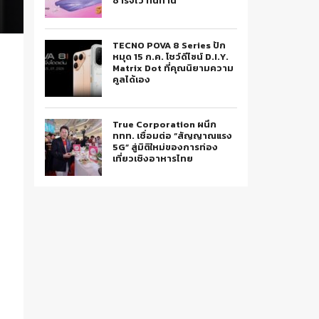
ชาร์จไว ทนทาน
TECNO POVA 8 Series ปัก
หมุด 15 ก.ค. โชว์ดีไซน์ D.I.Y.
Matrix Dot ที่คุณนิยามความ
คูลได้เอง
True Corporation ผนึก
ททท. เชื่อมต่อ “สัญญาณแรง
5G” สู่มิติใหม่ของการท่อง
เที่ยวเชิงอาหารไทย