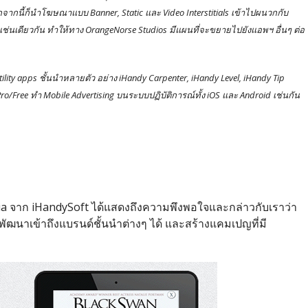
อกจากนี้ก็นำโฆษณาแบบ Banner, Static และ Video Interstitials เข้าไปผนวกกับ
กๆ เช่นเดียวกัน ทำให้ทาง OrangeNorse Studios มีแผนที่จะขยายไปยังแอพฯ อื่นๆ ต่อ
ility apps ชั้นนำหลายตัว อย่าง iHandy Carpenter, iHandy Level, iHandy Tip
Pro/Free ทำ Mobile Advertising บนระบบปฏิบัติการณ์ทั้ง iOS และ Android เช่นกัน
a จาก iHandySoft ได้แสดงถึงความพึงพอใจและกล่าวกับเราว่า
ักพัฒนาเข้าถึงแบรนด์ชั้นนำต่างๆ ได้ และสร้างแคมเปญที่มี