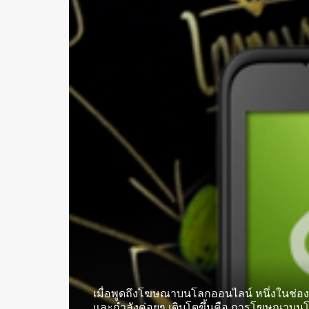
เมื่อพูดถึงโฆษณาบนโลกออนไลน์ หนึ่งในช่อ
และกำลังค่อยๆ เติบโตขึ้นคือ การโฆษณาบนโท