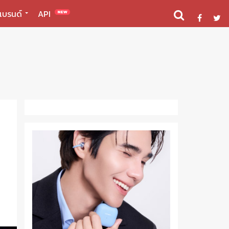
แบรนด์
API
NEW