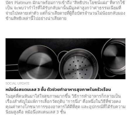
บัตร Platinum มักมาพร้อมการเข้าถึง “สิทธิประโยชน์แฝง” ที่หากใช้
เป็น จะพบว่ากำไรที่ได้รับกลับมานั้นมีมูลค่าสูงกว่าค่าธรรมเนียมที่
จ่ายไปหลายเท่าตัว แต่ก็น่าเสียดายที่ผู้ถือบัตรจำนวนไม่น้อยกลับมอง
ข้ามสิทธิเหล่านี้ไปอย่างน่าเสียดาย
SOCIAL UPDATE
หม้อนึ่งสแตนเลส 3 ชั้น ตัวช่วยทำอาหารสุขภาพในครัวเรือน
ในยุคที่คนหันมาใส่ใจสุขภาพมากขึ้น วิธีการทำอาหารก็กลายเป็น
เรื่องสำคัญไม่แพ้การเลือกวัตถุดิบ “การนึ่ง” คือหนึ่งในวิธีที่ช่วยคง
คุณค่าทางโภชนาการของอาหารได้ดีที่สุด และอุปกรณ์ที่ได้รับความ
นิยมสูงคือ หม้อนึ่งสแตนเลส 3 ชั้น