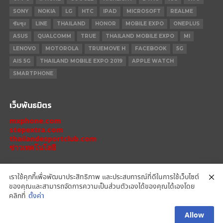
SONY
NOKIA
LG
HTC
IPAD
MICROSOFT
REALME
ซัมซุง
LINE
THAILAND
HONOR
MOBILE EXPO
ONEPLUS
ASUS
QUALCOMM
TRUE
THAILAND MOBILE EXPO
MI
LENOVO
MOTOROLA
TRUEMOVE H
FACEBOOK
5G
AIS 5G
THAILAND MOBILE EXPO 2019
APPLE WATCH
SMARTPHONE
เว็บพันธมิตร
mxphone.com
stepextra.com
thailandesportclub.com
ข่าวเทคโนโลยี
เราใช้คุกกี้เพื่อพัฒนาประสิทธิภาพ และประสบการณ์ที่ดีในการใช้เว็บไซต์
ของคุณและสามารถจัดการความเป็นส่วนตัวเองได้ของคุณได้เองโดย
IPHONE 14 PRO
IPHONE 14
IPHONE 11 PRO
IPHONE 11
XIAOMI
คลิกที่
ตั้งค่า
OPPO
HONOR
MOTOROLA
REALME
REDMI
Allow