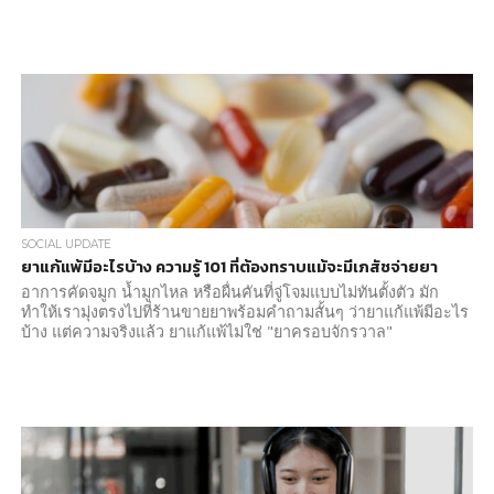
SOCIAL UPDATE
ยาแก้แพ้มีอะไรบ้าง ความรู้ 101 ที่ต้องทราบแม้จะมีเภสัชจ่ายยา
อาการคัดจมูก น้ำมูกไหล หรือผื่นคันที่จู่โจมแบบไม่ทันตั้งตัว มัก
ทำให้เรามุ่งตรงไปที่ร้านขายยาพร้อมคำถามสั้นๆ ว่ายาแก้แพ้มีอะไร
บ้าง แต่ความจริงแล้ว ยาแก้แพ้ไม่ใช่ "ยาครอบจักรวาล"