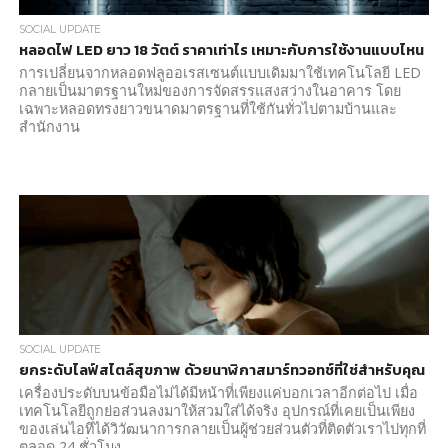
SOCIAL UPDATE
หลอดไฟ LED ยาว 18 วัตต์ ราคาเท่าไร เหมาะกับการใช้งานแบบไหน
การเปลี่ยนจากหลอดฟลูออเรสเซนต์แบบเดิมมาใช้เทคโนโลยี LED
กลายเป็นมาตรฐานใหม่ของการจัดสรรแสงสว่างในอาคาร โดย
เฉพาะหลอดทรงยาวขนาดมาตรฐานที่ใช้กันทั่วไปตามบ้านและ
สำนักงาน
SOCIAL UPDATE
ยกระดับไลฟ์สไตล์สุขภาพ ด้วยนาฬิกาสมาร์ทวอทช์ที่ใช่สำหรับคุณ
เครื่องประดับบนข้อมือไม่ได้มีหน้าที่เพียงแค่บอกเวลาอีกต่อไป เมื่อ
เทคโนโลยีถูกย่อส่วนลงมาให้สวมใส่ได้จริง อุปกรณ์ที่เคยเป็นเพียง
ของเล่นไอทีได้วิวัฒนาการกลายเป็นผู้ช่วยส่วนตัวที่ติดตัวเราไปทุกที่
ตลอด 24 ชั่วโมง