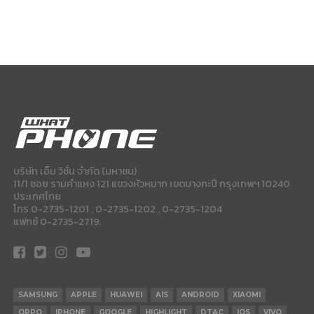
บริษัท เอ็ม วิชั่น จำกัด (มหาชน)
11/1 ซอย รามคำแหง 121 แขวงหัวหมาก เขตบางกะปี กรุงเทพฯ 10240
ประเทศไทย
โทร 0-2735-1201 , 0-2735-1202 , 0-2735-1204
แฟกซ์ 0-2735-2719.
SAMSUNG
APPLE
HUAWEI
AIS
ANDROID
XIAOMI
OPPO
IPHONE
GOOGLE
HIGHLIGHT
DTAC
IOS
VIVO