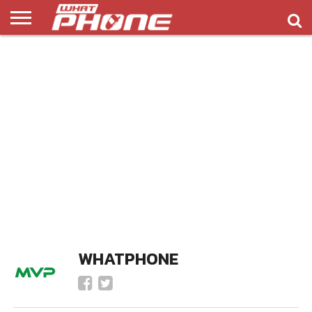
ข่าว
รีวิว
ทิป
แอพ
เกมส์
บทความ
COMPARISON
ติดต่อ
API
&
พลิ
เรา
NEW
ทริค
เคชั่น
WHATPHONE