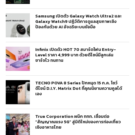
Samsung เปิดตัว Galaxy Watch Ultra2 และ
Galaxy Watch9 ปฏิวัติการดูแลสุขภาพเชิง
ป้องกันด้วย AI อัจฉริยะบนข้อมือ
Infinix เปิดตัว HOT 70 สมาร์ตโฟน Entry-
Level ราคา 4,999 บาท ด้วยดีไซน์มีลูกเล่น
ชาร์จไว ทนทาน
TECNO POVA 8 Series ปักหมุด 15 ก.ค. โชว์
ดีไซน์ D.I.Y. Matrix Dot ที่คุณนิยามความคูลได้
เอง
True Corporation ผนึก ททท. เชื่อมต่อ
“สัญญาณแรง 5G” สู่มิติใหม่ของการท่องเที่ยว
เชิงอาหารไทย