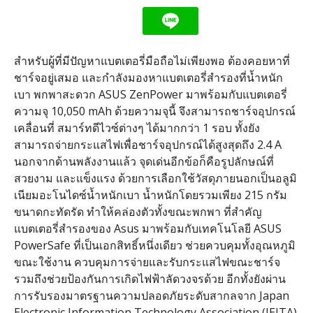
สำหรับผู้ที่มีปัญหาแบตเตอรี่มือถือไม่เพียงพอ ต้องคอยหาที่
ชาร์จอยู่เสมอ และกำลังมองหาแบตเตอรี่สำรองที่น้ำหนัก
เบา พกพาสะดวก ASUS ZenPower มาพร้อมกับแบตเตอรี่
ความจุ 10,050 mAh ด้วยความจุนี้ จึงสามารถชาร์จอุปกรณ์
เคลื่อนที่ สมาร์ทดีไวซ์ต่างๆ ได้มากกว่า 1 รอบ ทั้งยัง
สามารถจ่ายกระแสไฟเพื่อชาร์จอุปกรณ์ได้สูงสุดถึง 2.4 A
นอกจากด้านพลังงานแล้ว จุดเด่นอีกข้อก็คือรูปลักษณ์ที่
สวยงาม และแข็งแรง ด้วยการเลือกใช้วัสดุภายนอกเป็นอลูมิ
เนียมอะโนไดซ์น้ำหนักเบา น้ำหนักโดยรวมเพียง 215 กรัม
ขนาดกะทัดรัด ทำให้คล่องตัวทั้งขณะพกพา ที่สำคัญ
แบตเตอรี่สำรองของ Asus มาพร้อมกับเทคโนโลยี ASUS
PowerSafe ที่เป็นเอกสิทธิ์หนึ่งเดียว ช่วยควบคุมทั้งอุณหภูมิ
ขณะใช้งาน ควบคุมการจ่ายและรับกระแสไฟขณะชาร์จ
รวมถึงช่วยป้องกันการเกิดไฟฟ้าลัดวงจรด้วย อีกทั้งยังผ่าน
การรับรองมาตรฐานความปลอดภัยระดับสากลจาก Japan
Electronic Information Technology Association (JEITA)