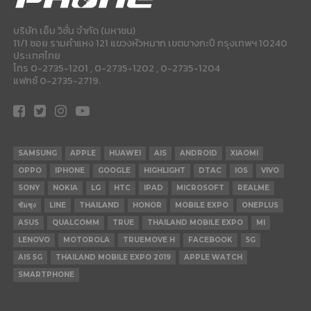
บริษัท เอ็ม วิชั่น จำกัด (มหาชน)
11/1 ซอย รามคำแหง 121 แขวงหัวหมาก เขตบางกะปี กรุงเทพฯ 10240
ประเทศไทย
โทร 0-2735-1201 , 0-2735-1202 , 0-2735-1204
แฟกซ์ 0-2735-2719.
SAMSUNG
APPLE
HUAWEI
AIS
ANDROID
XIAOMI
OPPO
IPHONE
GOOGLE
HIGHLIGHT
DTAC
IOS
VIVO
SONY
NOKIA
LG
HTC
IPAD
MICROSOFT
REALME
ซัมซุง
LINE
THAILAND
HONOR
MOBILE EXPO
ONEPLUS
ASUS
QUALCOMM
TRUE
THAILAND MOBILE EXPO
MI
LENOVO
MOTOROLA
TRUEMOVE H
FACEBOOK
5G
AIS 5G
THAILAND MOBILE EXPO 2019
APPLE WATCH
SMARTPHONE