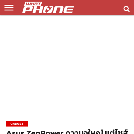
ข่าว
รีวิว
ทิป
แอพ
เกมส์
บทความ
COMPARISON
ติดต่อ
API
&
พลิ
เรา
NEW
ทริค
เคชั่น
GADGET
Asus ZenPower ความจุใหญ่ แต่ไซส์