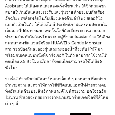
Assistant ได้เพียงแค่แตะสองครั้งที่ขาแว่น ให้ชีวิตสะดวก
สบายในวันอันแสนจะเร่งรีบและวุ่นวาย ด้วยระบบตัดเสียง
อัจฉริยะ เพลิดเพลินไปกับเสียงเพลงด้วยลำโพง สเตอริโอ
แบบกึ่งเปิดในตัว ให้เสียงได้มีประสิทธิภาพและคมชัด แต่ไม่
เล็ดลอดไปยังภายนอก เทคโนโลยีตัดเสียงรบกวนภายนอก
ทำงานร่วมกับไมโครโฟนระบบคู่ที่ขาแว่นแต่ละข้าง ให้เสียง
สนทนาคมชัด แว่นอัจริยะ HUAWEI x Gentle Monster
สามารถป้องกันละอองฝุ่นและละอองน้ำที่ระดับ IP67 มา
พร้อมกับเคสแบบหนังที่ชาร์จเจอร์ ในตัว สามารถใช้งานได้
ต่อเนื่อง 2.5 ชั่วโมง เมื่อชาร์จต่อเนื่องสามารถใช้ได้ถึง 8
ชั่วโมง
จะเห็นได้ว่าหัวเว่ยมีสมาร์ทแกดเจ็ตเก๋ ๆ มากมาย ที่จะช่วย
อำนวยความสะดวกให้การใช้ชีวิตแบบแอคทีฟง่ายกว่าเคย
ทั้งอัดแน่นด้วยประสิทธิภาพและดีไซน์สวยงาม อดใจรออีก
ไม่นาน หัวเว่ยจะทยอยวางจำหน่ายสมาร์ทแกดเจ็ตซีรีส์ใหม่
เร็ว ๆ นี้