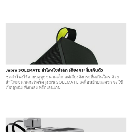
Jabra SOLEMATE ลำโพงไซส์เล็ก เสียงกระหึ่มเกินตัว
ชุดลำโพงไร้สายบลูทูธขนาดเล็ก แต่เสียงดังกระหึ่มเกินใคร ด้วย
ลำโพงขนาดกะทัดรัด Jabra SOLEMATE เคลื่อนย้ายสะดวก จะใช้
เปิดดูหนัง ฟังเพลง หรือเล่นเกม