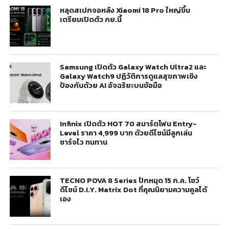
หลุดสเปกจอหลัง Xiaomi 18 Pro ใหญ่ขึ้น
เตรียมเปิดตัว กย.นี้
Samsung เปิดตัว Galaxy Watch Ultra2 และ
Galaxy Watch9 ปฏิวัติการดูแลสุขภาพเชิง
ป้องกันด้วย AI อัจฉริยะบนข้อมือ
Infinix เปิดตัว HOT 70 สมาร์ตโฟน Entry-
Level ราคา 4,999 บาท ด้วยดีไซน์มีลูกเล่น
ชาร์จไว ทนทาน
TECNO POVA 8 Series ปักหมุด 15 ก.ค. โชว์
ดีไซน์ D.I.Y. Matrix Dot ที่คุณนิยามความคูลได้
เอง