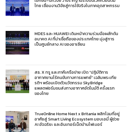
เอกชน–นักวิจัย วางรากฐานระบบนิเวศควอนตัม
ไทย เชื่อมงานวิจัยสู่การใช้จริงในภาคอุตสาหกรรม
MDES และ HUAWEI เดินหน้าความร่วมมือผลักดัน
อนาคต AI ที่น่าเชื่อถือของประเทศไทย มุ่งสู่การ
เป็นศูนย์กลาง AI ของอาเซียน
สธ. X ทรู และภาคีเครือข่าย เปิด “ปฏิบัติการ
อากาศยานไร้คนขับทางการแพทย์” เฉลิมพระเกีย
รติฯ พร้อมเปิดตัวนวัตกรรม SkyBridge
แพลตฟอร์มขนส่งทางอากาศอัตโนมัติ ครั้งแรก
ของไทย
TrueOnline Home Next x Britania พลิกโฉมที่อยู่
อาศัยสู่ Smart Living Ecosystem มอบเอมี่ ผู้ช่วย
AI อัจฉริยะ และอินเทอร์เน็ตบ้านไฟเบอร์