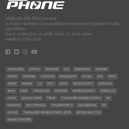
บริษัท เอ็ม วิชั่น จำกัด (มหาชน)
11/1 ซอย รามคำแหง 121 แขวงหัวหมาก เขตบางกะปี กรุงเทพฯ 10240
ประเทศไทย
โทร 0-2735-1201 , 0-2735-1202 , 0-2735-1204
แฟกซ์ 0-2735-2719.
SAMSUNG
APPLE
HUAWEI
AIS
ANDROID
XIAOMI
OPPO
IPHONE
GOOGLE
HIGHLIGHT
DTAC
IOS
VIVO
SONY
NOKIA
LG
HTC
IPAD
MICROSOFT
REALME
ซัมซุง
LINE
THAILAND
HONOR
MOBILE EXPO
ONEPLUS
ASUS
QUALCOMM
TRUE
THAILAND MOBILE EXPO
MI
LENOVO
MOTOROLA
TRUEMOVE H
FACEBOOK
5G
AIS 5G
THAILAND MOBILE EXPO 2019
APPLE WATCH
SMARTPHONE