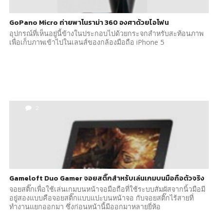
GoPano Micro ถ่ายพาโนราม่า 360 องศาด้วยไอโฟน
อุปกรณ์ที่เห็นอยู่นี้ข้างในประกอบไปด้วยกระจกสำหรับสะท้อนภาพ
เพื่อเก็บภาพเข้าไปในเลนส์ของกล้องมือถือ iPhone 5
2
Gameloft Duo Gamer จอยสติ๊กสำหรับเล่นเกมบนมือถือตัวจริง
จอยสติ๊กเพื่อใช้เล่นเกมบนหน้าจอมือถือที่ใช้ระบบสัมผัสจากนิ้วมือมี
อยู่สองแบบคือจอยสติ๊กแบบแปะบนหน้าจอ กับจอยสติ๊กไร้สายที่
ทำงานแยกออกมา ซึ่งก่อนหน้านี้มีออกมาหลายยี่ห้อ