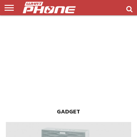
ข่าว
รีวิว
ทิป
แอพ
เกมส์
บทความ
COMPARISON
ติดต่อ
API
&
พลิ
เรา
NEW
ทริค
เคชั่น
GADGET