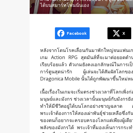
ได้บนสมาร์ทโฟนนั่นเอง
Facebook
X
หลังจากโดนโรคเลื่อนกันมาพักใหญ่จนแฟนเกมเร
เกม Action RPG สุดมันส์ที่จะมาต่อยอดตำน
เรียบร้อยแล้ว ตัวเกมยังคงเอกลักษณ์ในการเ
การ์ตูนสุดน่ารัก ผู้เล่นจะได้สัมผัสโล
Dragonica Mobile นั้นได้ถูกพัฒนาขึ้นใหม่
เนื้อเรื่องในเกมจะเริ่มตรงช่วงเวลาที่โลกเพิ่
มนุษย์และมังกร ช่วงเวลานั้นมนุษย์กับมังกรยัง
ทำให้มีชีวิตอยู่ได้บนโลกอย่างชาญฉลาด ส่
พระเจ้าต้องการให้สองเผ่าพันธุ์ช่วยเหลือซึ่งก
ของตนก็อยากจะครอบครองโลกแต่เพียงผู้เดียว
พลังของมังกรได้ พระเจ้าที่มองเห็นการกระทำท