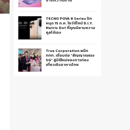
ชาร์จไว ทนทาน
TECNO POVA 8 Series ปัก
หมุด 15 ก.ค. โชว์ดีไซน์ D.I.Y.
Matrix Dot ที่คุณนิยามความ
คูลได้เอง
True Corporation ผนึก
ททท. เชื่อมต่อ “สัญญาณแรง
5G” สู่มิติใหม่ของการท่อง
เที่ยวเชิงอาหารไทย