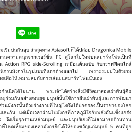
Line
ิ่มบ่นกันอุบ ล่าสุดทาง Asiasoft ก็ได้ปล่อย Dragonica Mobile
านความสนุกจากเวอร์ชั่น PC สู่โลกใบใหม่บนสมาร์ทโฟนเป็นที่
ป็น Action RPG side-Scrolling เหมือนต้นฉบับ กับกราฟฟิคสไตล์
กของนักรบมังกรในรูปแบบที่แตกต่างออกไป เพราะระบบในตัวเกม
หมดเพื่อให้เหมาะสมกับการเล่นบนสมาร์ทโฟนนั่นเอง
งก่อกำเนิดได้ไม่นาน พระเจ้าได้สร้างสิ่งมีชีวิตมาสองเผ่าพันธุ์คือ
อยู่ร่วมกันอย่างสงบสุข มนุษย์นั้นใช้การสืบเผ่าพันธุ์และการพัฒนา
วนมังกรนั้นด้วยร่างกายที่ใหญ่โตจึงได้ปกครองเป็นราชาของโลก
ันและกัน แต่เมื่อเวลาผ่านไปมังกรที่ภาคภูมิใจกับพลังอันแข็งแกร่ง
 จึงเริ่มรุกรานเหล่ามนุษย์ และมนุษย์เองก็ไม่สามารถต้านทาน
ี่โหดเหี้ยมของเหล่ามังกรจึงได้ให้ของขวัญแก่มนุษย์ 5 คนที่ถูก