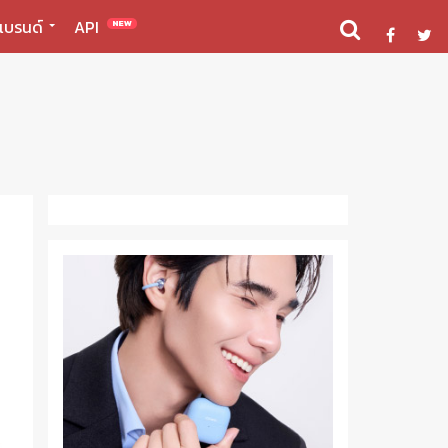
แบรนด์
API
NEW