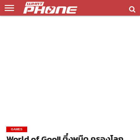
ข่าว
รีวิว
ทิป
แอพ
เกมส์
บทความ
COMPARISON
ติดต่อ
API
&
พลิ
เรา
NEW
ทริค
เคชั่น
GAMES
World of Goo!! ตึ๋งหนืด ครองโลก