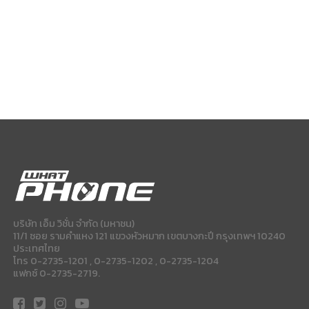
บริษัท เอ็ม วิชั่น จำกัด (มหาชน)
11/1 ซอย รามคำแหง 121 แขวงหัวหมาก เขตบางกะปี กรุงเทพฯ 10240
ประเทศไทย
โทร 0-2735-1201 , 0-2735-1202 , 0-2735-1204
แฟกซ์ 0-2735-2719.