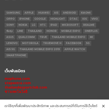
SAMSUNG
APPLE
HUAWEI
AIS
ANDROID
XIAOMI
OPPO
IPHONE
GOOGLE
HIGHLIGHT
DTAC
IOS
VIVO
SONY
NOKIA
LG
HTC
IPAD
MICROSOFT
REALME
ซัมซุง
LINE
THAILAND
HONOR
MOBILE EXPO
ONEPLUS
ASUS
QUALCOMM
TRUE
THAILAND MOBILE EXPO
MI
LENOVO
MOTOROLA
TRUEMOVE H
FACEBOOK
5G
AIS 5G
THAILAND MOBILE EXPO 2019
APPLE WATCH
SMARTPHONE
เว็บพันธมิตร
mxphone.com
stepextra.com
thailandesportclub.com
ข่าวเทคโนโลยี
เราใช้คุกกี้เพื่อพัฒนาประสิทธิภาพ และประสบการณ์ที่ดีในการใช้เว็บไซต์