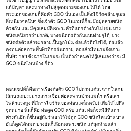
ใช้เชาว์ปัญญา บวกทักษะเชิงฟิสิกส์เข้าไปอีกนิดหน่อย เพื่อ
แก้ปัญหา และหาทางไปสู่จุดหมายของเกมให้ได้ โดย
พระเอกของเกมก็คือตัว GOO นั่นเอง เป็นสิ่งมีชีวิตคล้ายๆเยล
ลี่เหนียวๆหนึบๆ ซึ่งเจ้าตัว GOO ในเกมนี้ก็จะมีอยู่หลายชนิด
ด้วยกัน และมีคุณสมบัติเฉพาะตัวที่แตกต่างกันไป เช่น บาง
ชนิดเหนียวกว่าปรกติ, บางชนิดต่อตัวกันแบบง่ายๆได้, บาง
ชนิดต่อตัวแล้วจะกลายเป็นลูกโป่ง, ต่อแล้วติดไฟได้, ต่อแล้ว
คงทนต่อสภาพพื้นผิวที่ก่ออันตราย, ต่อแล้วมีหนามยึดเกาะ
พื้นผิว ฯลฯ ซึ่งฉากในเกมจะเป็นตัวกำหนดให้ผู้เล่นเองว่าจะมี
GOO ชนิดไหนบ้าง กี่ตัว
คอนเซปท์ก็คือการเรียงต่อตัว GOO ไปตามแต่ละฉากในเกม
(ลักษณะประมาณการเชื่อมต่อสะพานข้ามแม่น้ำ หรือเสา
ไฟฟ้าแรงสูง ที่มีการไขว้กันของท่อนเหล็กครับ) เพื่อให้ไปถึง
จุดหมาย นั่นก็คือ ท่อดูด GOO ครับ แต่ละท่อก็จะมีสีที่แตก
ต่างกันอีก ก็ขึ้นอยู่กับว่าเอาไว้ใช้ดูด GOO ชนิดไหนบ้าง บาง
อันก็ดูดได้หมด บางอันก็เลือกเฉพาะชนิด แต่สุดท้ายแล้ว