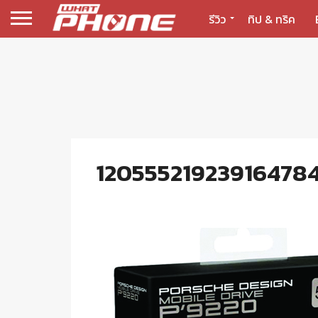
รีวิว
ทิป & ทริค
120555219239164784