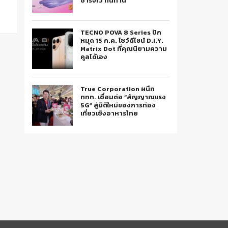
ชาร์จไว ทนทาน
TECNO POVA 8 Series ปัก
หมุด 15 ก.ค. โชว์ดีไซน์ D.I.Y.
Matrix Dot ที่คุณนิยามความ
คูลได้เอง
True Corporation ผนึก
ททท. เชื่อมต่อ “สัญญาณแรง
5G” สู่มิติใหม่ของการท่อง
เที่ยวเชิงอาหารไทย