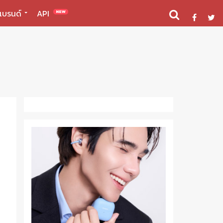
แบรนด์
API
NEW