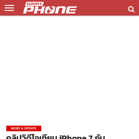
ข่าว
รีวิว
ทิป
แอพ
เกมส์
บทความ
COMPARISON
ติดต่อ
API
&
พลิ
เรา
NEW
ทริค
เคชั่น
NEWS & UPDATE
คลิปวิดีโอเทียบ iPhone 7 กับ