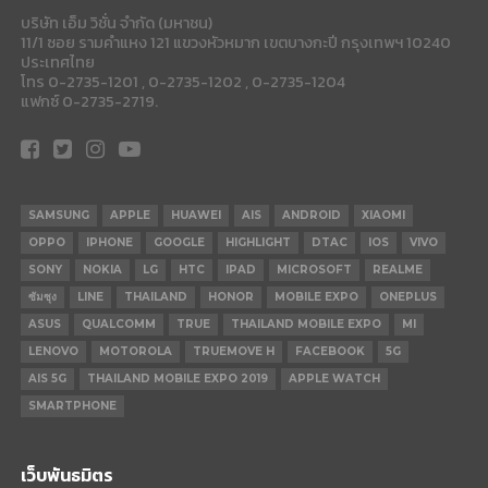
บริษัท เอ็ม วิชั่น จำกัด (มหาชน)
11/1 ซอย รามคำแหง 121 แขวงหัวหมาก เขตบางกะปี กรุงเทพฯ 10240
ประเทศไทย
โทร 0-2735-1201 , 0-2735-1202 , 0-2735-1204
แฟกซ์ 0-2735-2719.
SAMSUNG
APPLE
HUAWEI
AIS
ANDROID
XIAOMI
OPPO
IPHONE
GOOGLE
HIGHLIGHT
DTAC
IOS
VIVO
SONY
NOKIA
LG
HTC
IPAD
MICROSOFT
REALME
ซัมซุง
LINE
THAILAND
HONOR
MOBILE EXPO
ONEPLUS
ASUS
QUALCOMM
TRUE
THAILAND MOBILE EXPO
MI
LENOVO
MOTOROLA
TRUEMOVE H
FACEBOOK
5G
AIS 5G
THAILAND MOBILE EXPO 2019
APPLE WATCH
SMARTPHONE
เว็บพันธมิตร