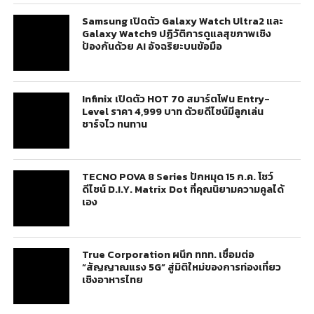
Samsung เปิดตัว Galaxy Watch Ultra2 และ
Galaxy Watch9 ปฏิวัติการดูแลสุขภาพเชิง
ป้องกันด้วย AI อัจฉริยะบนข้อมือ
Infinix เปิดตัว HOT 70 สมาร์ตโฟน Entry-
Level ราคา 4,999 บาท ด้วยดีไซน์มีลูกเล่น
ชาร์จไว ทนทาน
TECNO POVA 8 Series ปักหมุด 15 ก.ค. โชว์
ดีไซน์ D.I.Y. Matrix Dot ที่คุณนิยามความคูลได้
เอง
True Corporation ผนึก ททท. เชื่อมต่อ
“สัญญาณแรง 5G” สู่มิติใหม่ของการท่องเที่ยว
เชิงอาหารไทย