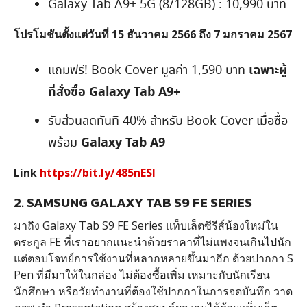
Galaxy Tab A9+ 5G (8/128GB) : 10,990
บาท
โปรโมชันตั้งแต่วันที่
15
ธันวาคม
2566
ถึง
7
มกราคม
2567
เฉพาะผู้
แถมฟรี
! Book Cover
มูลค่า
1,590
บาท
ที่สั่งซื้อ
Galaxy Tab A9+
รับส่วนลดทันที
40%
สำหรับ
Book Cover
เมื่อซื้อ
Galaxy Tab A9
พร้อม
Link
https://bit.ly/485nESl
2. SAMSUNG GALAXY TAB S9 FE SERIES
มาถึง Galaxy Tab S9 FE Series แท็บเล็ตซีรีส์น้องใหม่ใน
ตระกูล FE ที่เราอยากแนะนำด้วยราคาที่ไม่แพงจนเกินไปนัก
แต่ตอบโจทย์การใช้งานที่หลากหลายขึ้นมาอีก ด้วยปากกา S
Pen ที่มีมาให้ในกล่อง ไม่ต้องซื้อเพิ่ม เหมาะกับนักเรียน
นักศึกษา หรือวัยทำงานที่ต้องใช้ปากกาในการจดบันทึก วาด