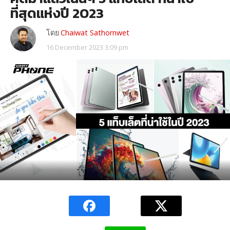
ที่สุดแห่งปี 2023
โดย
Chaiwat Sathornwet
16 December 2023 3:09 pm