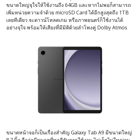
ขนาดใหญ่จุใจให้ใช้งานถึง
64
GB
และหากไม่พอก็สามารถ
เพิ่มหน่วยความจำด้วย microSD Card ได้อีกสูงสุดถึง
1
TB
เลยทีเดียว จะดาวน์โหลดเกม หรือภาพยนตร์ก็ใช้งานได้
อย่างจุใจ พร้อมให้เสียงที่มีมิติด้วยลำโพงคู่ Dolby Atmos
ขนาดหน้าจอก็เป็นเรื่องสำคัญ Galaxy Tab A9 มีขนาดใหญ่