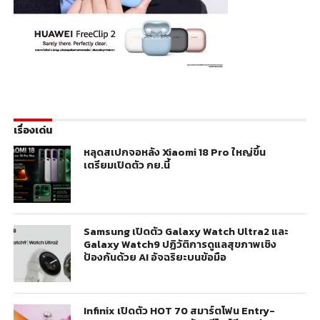
เรื่องเด่น
หลุดสเปกจอหลัง Xiaomi 18 Pro ใหญ่ขึ้น
เตรียมเปิดตัว กย.นี้
Samsung เปิดตัว Galaxy Watch Ultra2 และ
Galaxy Watch9 ปฏิวัติการดูแลสุขภาพเชิง
ป้องกันด้วย AI อัจฉริยะบนข้อมือ
Infinix เปิดตัว HOT 70 สมาร์ตโฟน Entry-