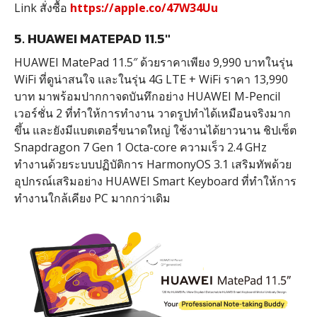
Link สั่งซื้อ
https://apple.co/47W34Uu
5. HUAWEI MATEPAD 11.5″
HUAWEI MatePad 11.5″ ด้วยราคาเพียง 9,990 บาทในรุ่น
WiFi ที่ดูน่าสนใจ และในรุ่น 4G LTE + WiFi ราคา 13,990
บาท มาพร้อมปากกาจดบันทึกอย่าง HUAWEI M-Pencil
เวอร์ชั่น 2 ที่ทำให้การทำงาน วาดรูปทำได้เหมือนจริงมาก
ขึ้น และยังมีแบตเตอรี่ขนาดใหญ่ ใช้งานได้ยาวนาน ชิปเซ็ต
Snapdragon 7 Gen 1 Octa-core ความเร็ว 2.4 GHz
ทำงานด้วยระบบปฏิบัติการ HarmonyOS 3.1 เสริมทัพด้วย
อุปกรณ์เสริมอย่าง HUAWEI Smart Keyboard ที่ทำให้การ
ทำงานใกล้เคียง PC มากกว่าเดิม