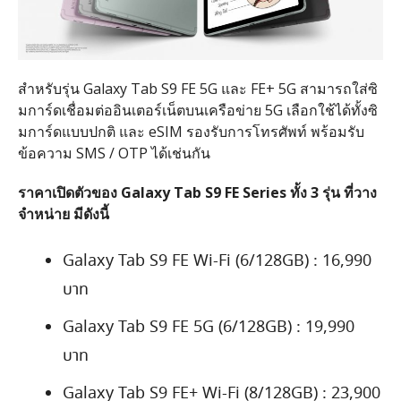
สำหรับรุ่น Galaxy Tab S9 FE 5G และ FE+ 5G สามารถใส่ซิ
มการ์ดเชื่อมต่ออินเตอร์เน็ตบนเครือข่าย 5G เลือกใช้ได้ทั้งซิ
มการ์ดแบบปกติ และ eSIM รองรับการโทรศัพท์ พร้อมรับ
ข้อความ SMS / OTP ได้เช่นกัน
ราคาเปิดตัวของ
Galaxy Tab S9 FE Series
ทั้ง
3
รุ่น
ที่วาง
จำหน่าย
มีดังนี้
Galaxy Tab S9 FE Wi-Fi (6/128GB) : 16,990
บาท
Galaxy Tab S9 FE 5G (6/128GB) : 19,990
บาท
Galaxy Tab S9 FE+ Wi-Fi (8/128GB) : 23,900