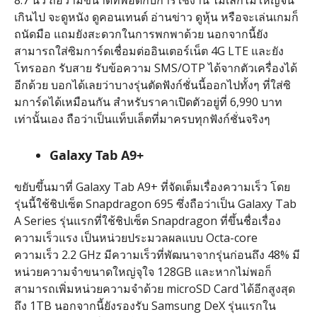
8.7 นิ้ว ถือว่ามีขนาดที่พอดีกับการใช้งาน ไม่เล็กไม่ใหญ่จน
เกินไป จะดูหนัง ดูคอนเทนต์ อ่านข่าว ดูหุ้น หรือจะเล่นเกมก็
ถนัดมือ แถมยังสะดวกในการพกพาด้วย นอกจากนี้ยัง
สามารถใส่ซิมการ์ดเชื่อมต่ออินเตอร์เน็ต 4G LTE และยัง
โทรออก รับสาย รับข้อความ SMS/OTP ได้จากตัวเครื่องได้
อีกด้วย บอกได้เลยว่าบางรุ่นตัดฟังก์ชั่นนี้ออกไปทั้งๆ ที่ใส่ซิ
มการ์ดได้เหมือนกัน สำหรับราคาเปิดตัวอยู่ที่ 6,990 บาท
เท่านั้นเอง ถือว่าเป็นแท็บเล็ตที่มาครบทุกฟังก์ชั่นจริงๆ
Galaxy Tab A9+
ขยับขึ้นมาที่ Galaxy Tab A9+ ที่จัดเต็มเรื่องความเร็ว โดย
รุ่นนี้ใช้ชิปเซ็ต Snapdragon 695 ซึ่งถือว่าเป็น Galaxy Tab
A Series รุ่นแรกที่ใช้ชิปเซ็ต Snapdragon ที่ขึ้นชื่อเรื่อง
ความเร็วแรง เป็นหน่วยประมวลผลแบบ Octa-core
ความเร็ว 2.2 GHz มีความเร็วที่พัฒนาจากรุ่นก่อนถึง 48% มี
หน่วยความจำขนาดใหญ่จุใจ 128GB และหากไม่พอก็
สามารถเพิ่มหน่วยความจำด้วย microSD Card ได้อีกสูงสุด
ถึง 1TB นอกจากนี้ยังรองรับ
Samsung DeX รุ่นแรกใน