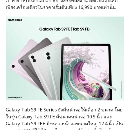
ภาพ ทำ Presentation สร้างสรรค์ผลงานได้ด้วยแท็บเล็ต
เพียงเครื่องเดียวในราคาเริ่มต้นเพียง 16,990 บาทเท่านั้น
Galaxy Tab S9 FE Series ยังมีหน้าจอให้เลือก 2 ขนาด โดย
ในรุ่น Galaxy Tab S9 FE มีขนาดหน้าจอ 10.9 นิ้ว และ
Galaxy Tab S9 FE+ มีขนาดหน้าจอขนาดใหญ่ 12.4 นิ้ว เป็น