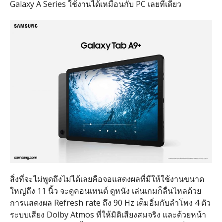
Galaxy A Series ใช้งานได้เหมือนกับ PC เลยทีเดียว
สิ่งที่จะไม่พูดถึงไม่ได้เลยคือจอแสดงผลที่มีให้ใช้งานขนาด
ใหญ่ถึง 11 นิ้ว จะดูคอนเทนต์ ดูหนัง เล่นเกมก็ลื่นไหลด้วย
การแสดงผล Refresh rate ถึง 90 Hz เต็มอิ่มกับลำโพง 4 ตัว
ระบบเสียง Dolby Atmos ที่ให้มิติเสียงสมจริง และด้วยหน้า