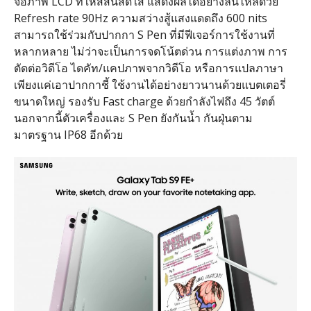
จอภาพ LCD ที่ให้สีสันสดใส แสดงผลได้อย่างลื่นไหลด้วย
Refresh rate 90Hz ความสว่างสู้แสงแดดถึง
600 nits
สามารถใช้ร่วมกับปากกา S Pen ที่มีฟีเจอร์การใช้งานที่
หลากหลาย ไม่ว่าจะเป็นการจดโน้ตด่วน การแต่งภาพ การ
ตัดต่อวิดีโอ ไดคัท/แคปภาพจากวิดีโอ หรือการแปลภาษา
เพียงแค่เอาปากกาชี้ ใช้งานได้อย่างยาวนานด้วยแบตเตอรี่
ขนาดใหญ่ รองรับ Fast charge ด้วยกำลังไฟถึง 45 วัตต์
นอกจากนี้ตัวเครื่องและ S Pen ยังกันน้ำ กันฝุ่นตาม
มาตรฐาน IP68 อีกด้วย