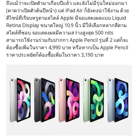
ถึงแม้ว่าจะเปิดตัวมาเกือบปีแล้ว และยังไม่มีรุ่นใหม่ออกมา
(คาดว่าเปิดตัวต้นปีหน้า) แต่ iPad Air ก็ยังคงน่าใช้งาน ด้วย
ดีไซน์ที่เรียบหรูตามสไตล์ Apple มีจอแสดงผลแบบ Liquid
Retina Display ขนาดใหญ่ 10.9 นิ้ว มีให้เลือกหลากสีตาม
สไตล์ที่ชอบ จอแสดงผลมีความสว่างสูงสุด 500 nits
สามารถใช้งานร่วมกับปากกา Apple Pencil รุ่นที่ 2 แต่ก็จะ
ต้องซื้อเพิ่มในราคา 4,990 บาท หรือหากเป็น Apple Pencil
ราคาประหยัดก็ต้องซื้อเพิ่มในราคา 3,190 บาท