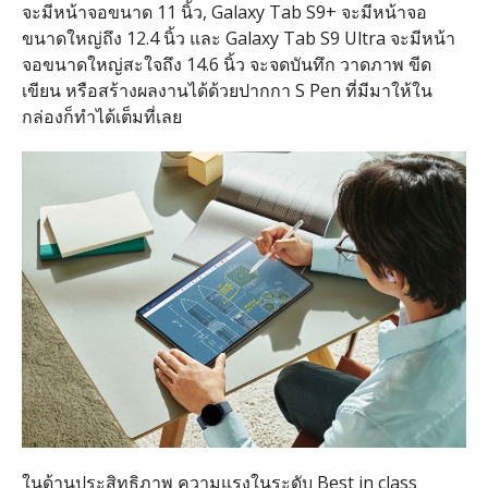
จะมีหน้าจอขนาด
11
นิ้ว
, Galaxy Tab S9+
จะมีหน้าจอ
ขนาดใหญ่ถึง
12.4
นิ้ว และ
Galaxy Tab S9 Ultra
จะมีหน้า
จอขนาดใหญ่สะใจถึง
14.6
นิ้ว จะจดบันทึก วาดภาพ ขีด
เขียน หรือสร้างผลงานได้ด้วยปากกา
S Pen
ที่มีมาให้ใน
กล่องก็ทำได้เต็มที่เลย
ในด้านประสิทธิภาพ ความแรงในระดับ Best in class