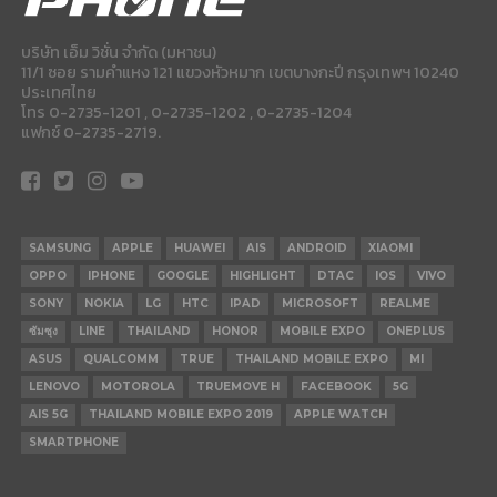
บริษัท เอ็ม วิชั่น จำกัด (มหาชน)
11/1 ซอย รามคำแหง 121 แขวงหัวหมาก เขตบางกะปี กรุงเทพฯ 10240
ประเทศไทย
โทร 0-2735-1201 , 0-2735-1202 , 0-2735-1204
แฟกซ์ 0-2735-2719.
SAMSUNG
APPLE
HUAWEI
AIS
ANDROID
XIAOMI
OPPO
IPHONE
GOOGLE
HIGHLIGHT
DTAC
IOS
VIVO
SONY
NOKIA
LG
HTC
IPAD
MICROSOFT
REALME
ซัมซุง
LINE
THAILAND
HONOR
MOBILE EXPO
ONEPLUS
ASUS
QUALCOMM
TRUE
THAILAND MOBILE EXPO
MI
LENOVO
MOTOROLA
TRUEMOVE H
FACEBOOK
5G
AIS 5G
THAILAND MOBILE EXPO 2019
APPLE WATCH
SMARTPHONE