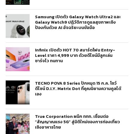
Samsung เปิดตัว Galaxy Watch Ultra2 และ
Galaxy Watch9 ปฏิวัติการดูแลสุขภาพเชิง
ป้องกันด้วย AI อัจฉริยะบนข้อมือ
Infinix เปิดตัว HOT 70 สมาร์ตโฟน Entry-
Level ราคา 4,999 บาท ด้วยดีไซน์มีลูกเล่น
ชาร์จไว ทนทาน
TECNO POVA 8 Series ปักหมุด 15 ก.ค. โชว์
ดีไซน์ D.I.Y. Matrix Dot ที่คุณนิยามความคูลได้
เอง
True Corporation ผนึก ททท. เชื่อมต่อ
“สัญญาณแรง 5G” สู่มิติใหม่ของการท่องเที่ยว
เชิงอาหารไทย