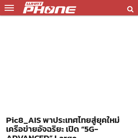
ข่าว
รีวิว
ทิป
แอพ
เกมส์
บทความ
COMPARISON
ติดต่อ
API
&
พลิ
เรา
NEW
ทริค
เคชั่น
Pic8_AIS พาประเทศไทยสู่ยุคใหม่
เครือข่ายอัจฉริยะ เปิด “5G-
ADVANCED” Large