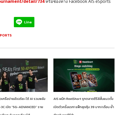
tournament/detail/734
หรือช่องทาง Facebook AIS eSports
Line
SPORTS
ัวเครือข่ายอัจฉริยะ ใช้ AI รวมพลัง
AIS ผนึก ReelShort รุกตลาดซีรีส์สั้นแนวตั้ง
C-3C เปิด “5G-ADVANCED” ราย
เปิดตัวครั้งแรก! แพ็กสุดคุ้ม 39 บาท/เดือน ย้ำ