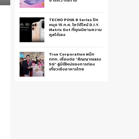
ชาร์จไว ทนทาน
TECNO POVA 8 Series ปัก
หมุด 15 ก.ค. โชว์ดีไซน์ D.I.Y.
Matrix Dot ที่คุณนิยามความ
คูลได้เอง
True Corporation ผนึก
ททท. เชื่อมต่อ “สัญญาณแรง
5G” สู่มิติใหม่ของการท่อง
เที่ยวเชิงอาหารไทย