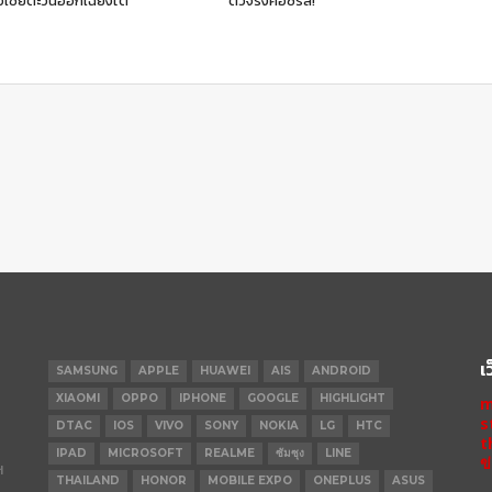
เชียตะวันออกเฉียงใต้
ตัวจริงคอซีรีส์!
เ
SAMSUNG
APPLE
HUAWEI
AIS
ANDROID
XIAOMI
OPPO
IPHONE
GOOGLE
HIGHLIGHT
m
s
DTAC
IOS
VIVO
SONY
NOKIA
LG
HTC
t
IPAD
MICROSOFT
REALME
ซัมซุง
LINE
ข
ฯ
THAILAND
HONOR
MOBILE EXPO
ONEPLUS
ASUS