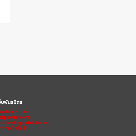
ว็บพันธมิตร
xphone.com
tepextra.com
hailandesportclub.com
่าวเทคโนโลยี