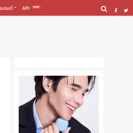
แบรนด์
API
NEW