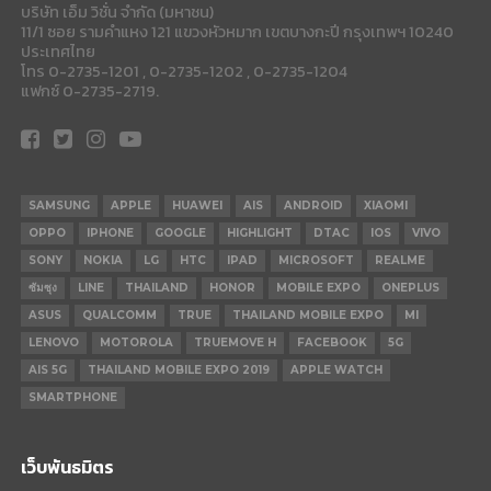
บริษัท เอ็ม วิชั่น จำกัด (มหาชน)
11/1 ซอย รามคำแหง 121 แขวงหัวหมาก เขตบางกะปี กรุงเทพฯ 10240
ประเทศไทย
โทร 0-2735-1201 , 0-2735-1202 , 0-2735-1204
แฟกซ์ 0-2735-2719.
SAMSUNG
APPLE
HUAWEI
AIS
ANDROID
XIAOMI
OPPO
IPHONE
GOOGLE
HIGHLIGHT
DTAC
IOS
VIVO
SONY
NOKIA
LG
HTC
IPAD
MICROSOFT
REALME
ซัมซุง
LINE
THAILAND
HONOR
MOBILE EXPO
ONEPLUS
ASUS
QUALCOMM
TRUE
THAILAND MOBILE EXPO
MI
LENOVO
MOTOROLA
TRUEMOVE H
FACEBOOK
5G
AIS 5G
THAILAND MOBILE EXPO 2019
APPLE WATCH
SMARTPHONE
เว็บพันธมิตร