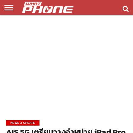
ข่าว
รีวิว
ทิป
แอพ
เกมส์
บทความ
COMPARISON
ติดต่อ
API
&
พลิ
เรา
NEW
ทริค
เคชั่น
NEWS & UPDATE
AIS 5G เตรียมวางจำหน่าย iPad Pro