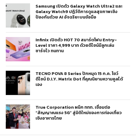
Samsung เปิดตัว Galaxy Watch Ultra2 และ
Galaxy Watch9 ปฏิวัติการดูแลสุขภาพเชิง
ป้องกันด้วย AI อัจฉริยะบนข้อมือ
Infinix เปิดตัว HOT 70 สมาร์ตโฟน Entry-
Level ราคา 4,999 บาท ด้วยดีไซน์มีลูกเล่น
ชาร์จไว ทนทาน
TECNO POVA 8 Series ปักหมุด 15 ก.ค. โชว์
ดีไซน์ D.I.Y. Matrix Dot ที่คุณนิยามความคูลได้
เอง
True Corporation ผนึก ททท. เชื่อมต่อ
“สัญญาณแรง 5G” สู่มิติใหม่ของการท่องเที่ยว
เชิงอาหารไทย