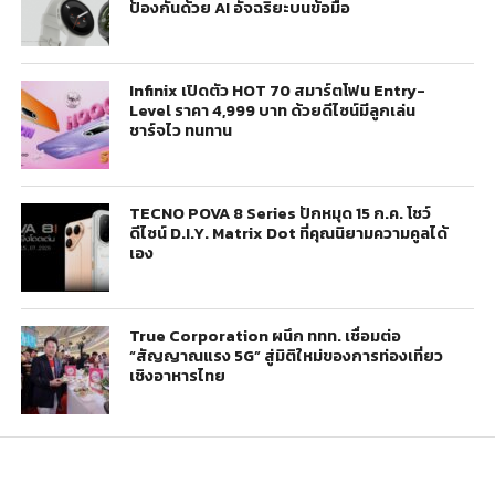
ป้องกันด้วย AI อัจฉริยะบนข้อมือ
Infinix เปิดตัว HOT 70 สมาร์ตโฟน Entry-
Level ราคา 4,999 บาท ด้วยดีไซน์มีลูกเล่น
ชาร์จไว ทนทาน
TECNO POVA 8 Series ปักหมุด 15 ก.ค. โชว์
ดีไซน์ D.I.Y. Matrix Dot ที่คุณนิยามความคูลได้
เอง
True Corporation ผนึก ททท. เชื่อมต่อ
“สัญญาณแรง 5G” สู่มิติใหม่ของการท่องเที่ยว
เชิงอาหารไทย