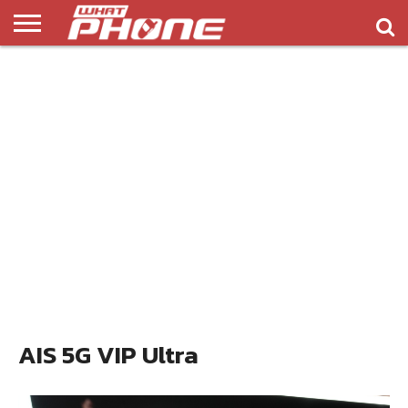
ข่าว
รีวิว
ทิป
แอพ
เกมส์
บทความ
COMPARISON
ติดต่อ
API
&
พลิ
เรา
NEW
ทริค
เคชั่น
AIS 5G VIP Ultra