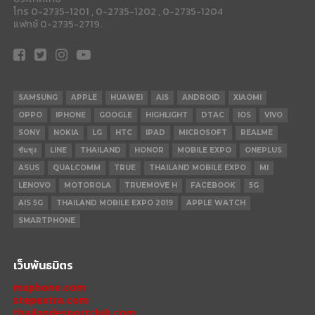
โทร 0-2735-1201 , 0-2735-1202 , 0-2735-1204
แฟกซ์ 0-2735-2719.
SAMSUNG
APPLE
HUAWEI
AIS
ANDROID
XIAOMI
OPPO
IPHONE
GOOGLE
HIGHLIGHT
DTAC
IOS
VIVO
SONY
NOKIA
LG
HTC
IPAD
MICROSOFT
REALME
ซัมซุง
LINE
THAILAND
HONOR
MOBILE EXPO
ONEPLUS
ASUS
QUALCOMM
TRUE
THAILAND MOBILE EXPO
MI
LENOVO
MOTOROLA
TRUEMOVE H
FACEBOOK
5G
AIS 5G
THAILAND MOBILE EXPO 2019
APPLE WATCH
SMARTPHONE
เว็บพันธมิตร
mxphone.com
stepextra.com
thailandesportclub.com