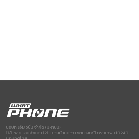
บริษัท เอ็ม วิชั่น จำกัด (มหาชน)
11/1 ซอย รามคำแหง 121 แขวงหัวหมาก เขตบางกะปี กรุงเทพฯ 10240
ประเทศไทย