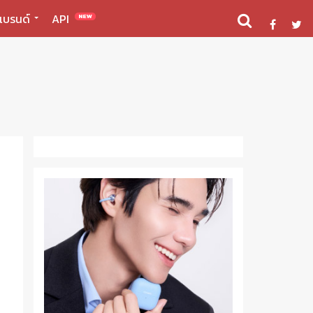
แบรนด์
API
NEW