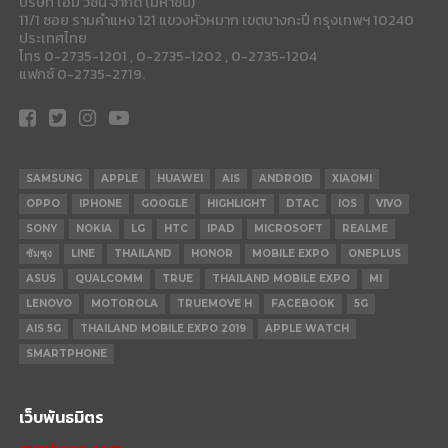
บริษัท เอ็ม วิชั่น จำกัด (มหาชน)
11/1 ซอย รามคำแหง 121 แขวงหัวหมาก เขตบางกะปี กรุงเทพฯ 10240
ประเทศไทย
โทร 0-2735-1201 , 0-2735-1202 , 0-2735-1204
แฟกซ์ 0-2735-2719.
SAMSUNG
APPLE
HUAWEI
AIS
ANDROID
XIAOMI
OPPO
IPHONE
GOOGLE
HIGHLIGHT
DTAC
IOS
VIVO
SONY
NOKIA
LG
HTC
IPAD
MICROSOFT
REALME
ซัมซุง
LINE
THAILAND
HONOR
MOBILE EXPO
ONEPLUS
ASUS
QUALCOMM
TRUE
THAILAND MOBILE EXPO
MI
LENOVO
MOTOROLA
TRUEMOVE H
FACEBOOK
5G
AIS 5G
THAILAND MOBILE EXPO 2019
APPLE WATCH
SMARTPHONE
เว็บพันธมิตร