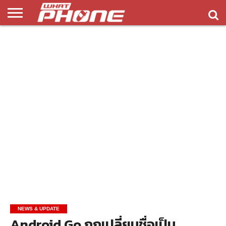
ข่าว
รีวิว
ทิป
แอพ
เกมส์
บทความ
COMPARISON
ติดต่อ
API
&
พลิ
เรา
NEW
ทริค
เคชั่น
NEWS & UPDATE
Android Go ถูกเปลี่ยนชื่อเป็น