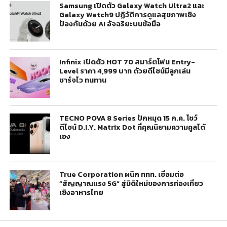
Samsung เปิดตัว Galaxy Watch Ultra2 และ
Galaxy Watch9 ปฏิวัติการดูแลสุขภาพเชิง
ป้องกันด้วย AI อัจฉริยะบนข้อมือ
Infinix เปิดตัว HOT 70 สมาร์ตโฟน Entry-
Level ราคา 4,999 บาท ด้วยดีไซน์มีลูกเล่น
ชาร์จไว ทนทาน
TECNO POVA 8 Series ปักหมุด 15 ก.ค. โชว์
ดีไซน์ D.I.Y. Matrix Dot ที่คุณนิยามความคูลได้
เอง
True Corporation ผนึก ททท. เชื่อมต่อ
“สัญญาณแรง 5G” สู่มิติใหม่ของการท่องเที่ยว
เชิงอาหารไทย