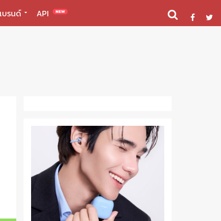
แบรนด์
API
NEW