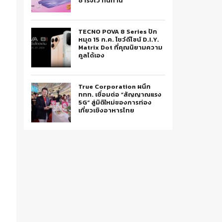
ชาร์จไว ทนทาน
TECNO POVA 8 Series ปัก
หมุด 15 ก.ค. โชว์ดีไซน์ D.I.Y.
Matrix Dot ที่คุณนิยามความ
คูลได้เอง
True Corporation ผนึก
ททท. เชื่อมต่อ “สัญญาณแรง
5G” สู่มิติใหม่ของการท่อง
เที่ยวเชิงอาหารไทย