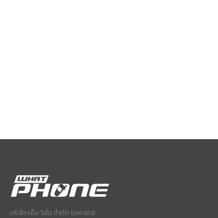
บริษัท เอ็ม วิชั่น จำกัด (มหาชน)