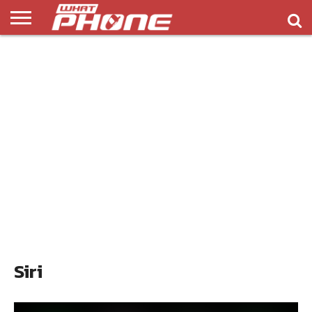
ข่าว
รีวิว
ทิป
แอพ
เกมส์
บทความ
COMPARISON
ติดต่อ
API
&
พลิ
เรา
NEW
ทริค
เคชั่น
Siri