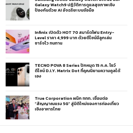
Galaxy Watch9 ปฏิวัติการดูแลสุขภาพเชิง
ป้องกันด้วย AI อัจฉริยะบนข้อมือ
Infinix เปิดตัว HOT 70 สมาร์ตโฟน Entry-
Level ราคา 4,999 บาท ด้วยดีไซน์มีลูกเล่น
ชาร์จไว ทนทาน
TECNO POVA 8 Series ปักหมุด 15 ก.ค. โชว์
ดีไซน์ D.I.Y. Matrix Dot ที่คุณนิยามความคูลได้
เอง
True Corporation ผนึก ททท. เชื่อมต่อ
“สัญญาณแรง 5G” สู่มิติใหม่ของการท่องเที่ยว
เชิงอาหารไทย