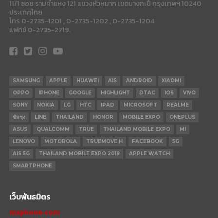
11/1 ซอย รามคำแหง 121 แขวงหัวหมาก เขตบางกะปี กรุงเทพฯ 10240
ประเทศไทย
โทร 0-2735-1201 , 0-2735-1202 , 0-2735-1204
แฟกซ์ 0-2735-2719.
SAMSUNG
APPLE
HUAWEI
AIS
ANDROID
XIAOMI
OPPO
IPHONE
GOOGLE
HIGHLIGHT
DTAC
IOS
VIVO
SONY
NOKIA
LG
HTC
IPAD
MICROSOFT
REALME
ซัมซุง
LINE
THAILAND
HONOR
MOBILE EXPO
ONEPLUS
ASUS
QUALCOMM
TRUE
THAILAND MOBILE EXPO
MI
LENOVO
MOTOROLA
TRUEMOVE H
FACEBOOK
5G
AIS 5G
THAILAND MOBILE EXPO 2019
APPLE WATCH
SMARTPHONE
เว็บพันธมิตร
mxphone.com