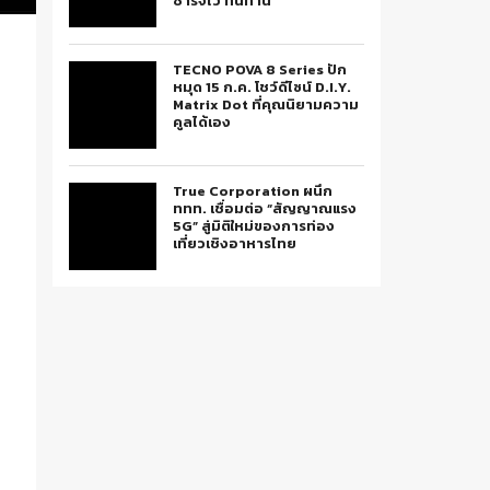
ชาร์จไว ทนทาน
TECNO POVA 8 Series ปัก
หมุด 15 ก.ค. โชว์ดีไซน์ D.I.Y.
Matrix Dot ที่คุณนิยามความ
คูลได้เอง
True Corporation ผนึก
ททท. เชื่อมต่อ “สัญญาณแรง
5G” สู่มิติใหม่ของการท่อง
เที่ยวเชิงอาหารไทย