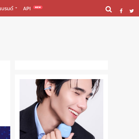
แบรนด์
API
NEW