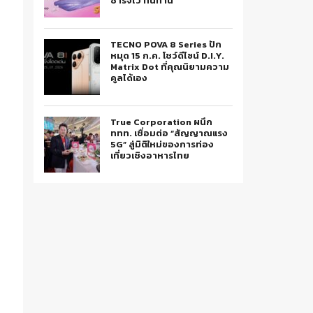
ชาร์จไว ทนทาน
TECNO POVA 8 Series ปัก
หมุด 15 ก.ค. โชว์ดีไซน์ D.I.Y.
Matrix Dot ที่คุณนิยามความ
คูลได้เอง
True Corporation ผนึก
ททท. เชื่อมต่อ “สัญญาณแรง
5G” สู่มิติใหม่ของการท่อง
เที่ยวเชิงอาหารไทย