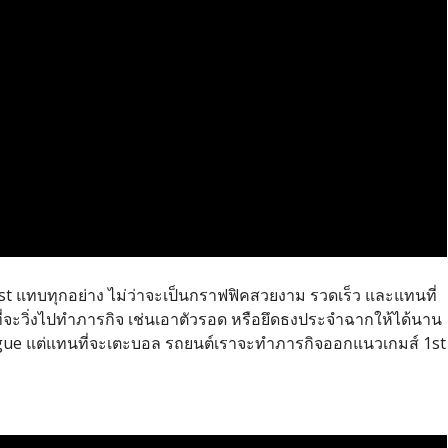
ost แทบทุกอย่าง ไม่ว่าจะเป็นกราฟฟิคสวยงาม รวดเร็ว และแทนที่
ที่จะวิ่งไปทำภารกิจ เช่นเอาตัวรอด หรือยึดธงประจำฉากให้ได้นาน
League แต่แทนที่จะเตะบอล รถยนต์เราจะทำภารกิจออกแนวเกมส์ 1st