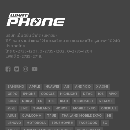
บริษัท เอ็ม วิชั่น จำกัด (มหาชน)
11/1 ซอย รามคำแหง 121 แขวงหัวหมาก เขตบางกะปี กรุงเทพฯ 10240
ประเทศไทย
โทร 0-2735-1201 , 0-2735-1202 , 0-2735-1204
แฟกซ์ 0-2735-2719.
SAMSUNG
APPLE
HUAWEI
AIS
ANDROID
XIAOMI
OPPO
IPHONE
GOOGLE
HIGHLIGHT
DTAC
IOS
VIVO
SONY
NOKIA
LG
HTC
IPAD
MICROSOFT
REALME
ซัมซุง
LINE
THAILAND
HONOR
MOBILE EXPO
ONEPLUS
ASUS
QUALCOMM
TRUE
THAILAND MOBILE EXPO
MI
LENOVO
MOTOROLA
TRUEMOVE H
FACEBOOK
5G