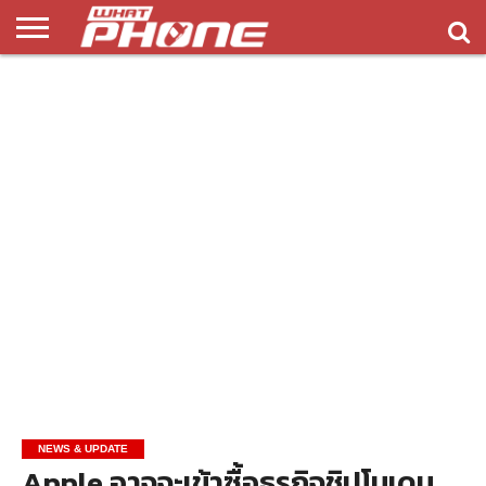
ข่าว
รีวิว
ทิป
แอพ
เกมส์
บทความ
COMPARISON
ติดต่อ
API
&
พลิ
เรา
NEW
ทริค
เคชั่น
NEWS & UPDATE
Apple อาจจะเข้าซื้อธุรกิจชิปโมเดม