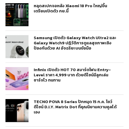
หลุดสเปกจอหลัง Xiaomi 18 Pro ใหญ่ขึ้น
เตรียมเปิดตัว กย.นี้
Samsung เปิดตัว Galaxy Watch Ultra2 และ
Galaxy Watch9 ปฏิวัติการดูแลสุขภาพเชิง
ป้องกันด้วย AI อัจฉริยะบนข้อมือ
Infinix เปิดตัว HOT 70 สมาร์ตโฟน Entry-
Level ราคา 4,999 บาท ด้วยดีไซน์มีลูกเล่น
ชาร์จไว ทนทาน
TECNO POVA 8 Series ปักหมุด 15 ก.ค. โชว์
ดีไซน์ D.I.Y. Matrix Dot ที่คุณนิยามความคูลได้
เอง