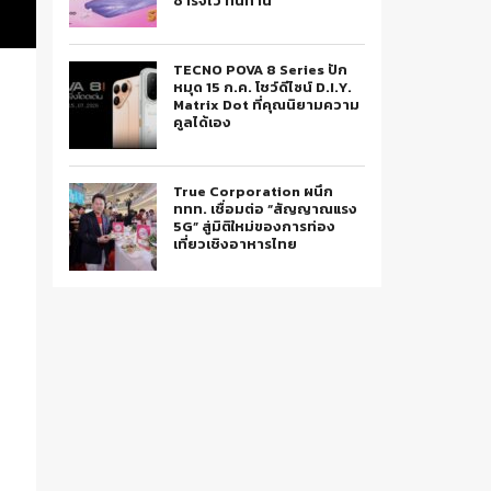
ชาร์จไว ทนทาน
TECNO POVA 8 Series ปัก
หมุด 15 ก.ค. โชว์ดีไซน์ D.I.Y.
Matrix Dot ที่คุณนิยามความ
คูลได้เอง
True Corporation ผนึก
ททท. เชื่อมต่อ “สัญญาณแรง
5G” สู่มิติใหม่ของการท่อง
เที่ยวเชิงอาหารไทย