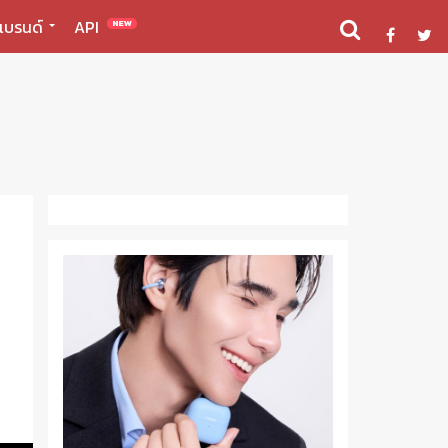
แบรนด์
API
NEW