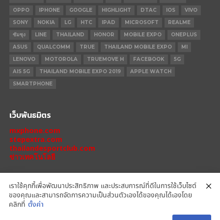
OPPO
IPHONE
GOOGLE
HIGHLIGHT
DTAC
IOS
VIVO
SONY
NOKIA
LG
HTC
IPAD
MICROSOFT
REALME
ซัมซุง
LINE
THAILAND
HONOR
MOBILE EXPO
ONEPLUS
ASUS
QUALCOMM
TRUE
THAILAND MOBILE EXPO
MI
LENOVO
MOTOROLA
TRUEMOVE H
FACEBOOK
5G
AIS 5G
THAILAND MOBILE EXPO 2019
APPLE WATCH
SMARTPHONE
เว็บพันธมิตร
mxphone.com
stepextra.com
thailandesportclub.com
ข่าวเทคโนโลยี
เราใช้คุกกี้เพื่อพัฒนาประสิทธิภาพ และประสบการณ์ที่ดีในการใช้เว็บไซต์
ของคุณและสามารถจัดการความเป็นส่วนตัวเองได้ของคุณได้เองโดย
IPHONE 14 PRO
IPHONE 14
IPHONE 11 PRO
IPHONE 11
XIAOMI
คลิกที่
ตั้งค่า