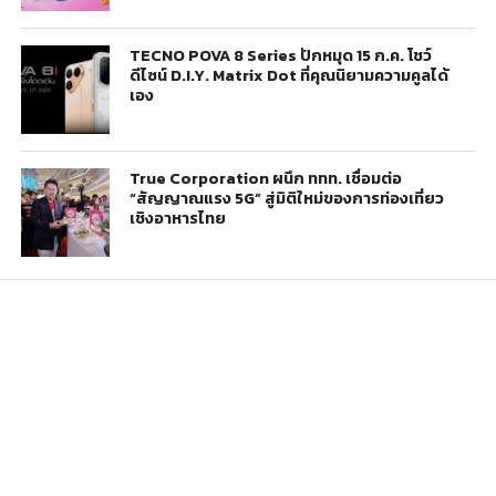
TECNO POVA 8 Series ปักหมุด 15 ก.ค. โชว์
ดีไซน์ D.I.Y. Matrix Dot ที่คุณนิยามความคูลได้
เอง
True Corporation ผนึก ททท. เชื่อมต่อ
“สัญญาณแรง 5G” สู่มิติใหม่ของการท่องเที่ยว
เชิงอาหารไทย