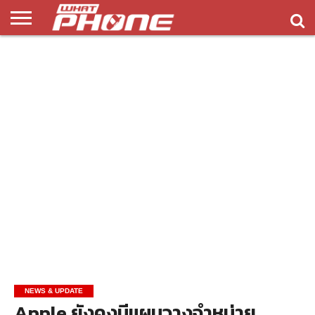
ข่าว
รีวิว
ทิป
แอพ
เกมส์
บทความ
COMPARISON
ติดต่อ
API
&
พลิ
เรา
NEW
ทริค
เคชั่น
NEWS & UPDATE
Apple ยังคงมีแผนวางจำหน่าย