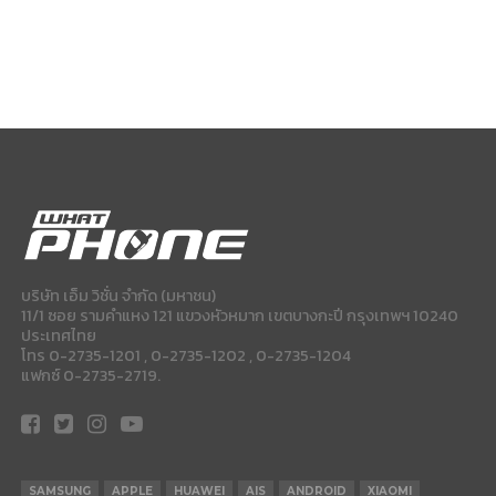
บริษัท เอ็ม วิชั่น จำกัด (มหาชน)
11/1 ซอย รามคำแหง 121 แขวงหัวหมาก เขตบางกะปี กรุงเทพฯ 10240
ประเทศไทย
โทร 0-2735-1201 , 0-2735-1202 , 0-2735-1204
แฟกซ์ 0-2735-2719.
SAMSUNG
APPLE
HUAWEI
AIS
ANDROID
XIAOMI