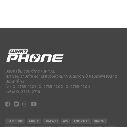
บริษัท เอ็ม วิชั่น จำกัด (มหาชน)
11/1 ซอย รามคำแหง 121 แขวงหัวหมาก เขตบางกะปี กรุงเทพฯ 10240
ประเทศไทย
โทร 0-2735-1201 , 0-2735-1202 , 0-2735-1204
แฟกซ์ 0-2735-2719.
SAMSUNG
APPLE
HUAWEI
AIS
ANDROID
XIAOMI