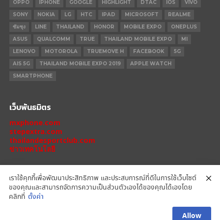
OPPO
IPHONE
GOOGLE
HIGHLIGHT
DTAC
IOS
VIVO
SONY
NOKIA
LG
HTC
IPAD
MICROSOFT
REALME
ซัมซุง
LINE
THAILAND
HONOR
MOBILE EXPO
ONEPLUS
ASUS
QUALCOMM
TRUE
THAILAND MOBILE EXPO
MI
LENOVO
MOTOROLA
TRUEMOVE H
FACEBOOK
5G
AIS 5G
THAILAND MOBILE EXPO 2019
APPLE WATCH
SMARTPHONE
เว็บพันธมิตร
mxphone.com
stepextra.com
thailandesportclub.com
ข่าวเทคโนโลยี
เราใช้คุกกี้เพื่อพัฒนาประสิทธิภาพ และประสบการณ์ที่ดีในการใช้เว็บไซต์
ของคุณและสามารถจัดการความเป็นส่วนตัวเองได้ของคุณได้เองโดย
IPHONE 14 PRO
IPHONE 14
IPHONE 11 PRO
IPHONE 11
XIAOMI
คลิกที่
ตั้งค่า
OPPO
HONOR
MOTOROLA
REALME
REDMI
Allow