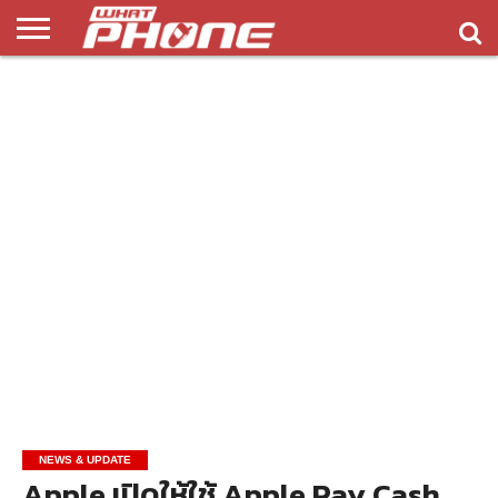
ข่าว
รีวิว
ทิป
แอพ
เกมส์
บทความ
COMPARISON
ติดต่อ
API
&
พลิ
เรา
NEW
ทริค
เคชั่น
NEWS & UPDATE
Apple เปิดให้ใช้ Apple Pay Cash