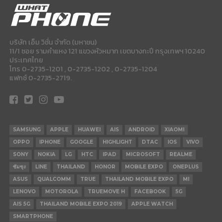
บริษัท เอ็ม วิชั่น จำกัด (มหาชน)
11/1 ซอย รามคำแหง 121 แขวงหัวหมาก เขตบางกะปี กรุงเทพฯ 10240
ประเทศไทย
โทร 0-2735-1201 , 0-2735-1202 , 0-2735-1204
แฟกซ์ 0-2735-2719.
SAMSUNG
APPLE
HUAWEI
AIS
ANDROID
XIAOMI
OPPO
IPHONE
GOOGLE
HIGHLIGHT
DTAC
IOS
VIVO
SONY
NOKIA
LG
HTC
IPAD
MICROSOFT
REALME
ซัมซุง
LINE
THAILAND
HONOR
MOBILE EXPO
ONEPLUS
ASUS
QUALCOMM
TRUE
THAILAND MOBILE EXPO
MI
LENOVO
MOTOROLA
TRUEMOVE H
FACEBOOK
5G
AIS 5G
THAILAND MOBILE EXPO 2019
APPLE WATCH
SMARTPHONE