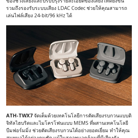
ของช่วงเสียงและปรับปรุงรายละเอียดของเสียงให้ดียิ่งขึ้น
รวมถึงรองรับระบบเสียง
LDAC Codec
ช่วยให้คุณสามารถ
เล่นไฟล์เสียง
24-bit/96 kHz
ได้
ATH-TWX7
จัดเต็มด้วยเทคโนโลยีการตัดเสียงรบกวนแบบดิ
จิทัลไฮบริดและไมโครโฟนแบบ
MEMS
ที่ผสานเทคโนโลยี
บีมฟอร์มมิ่ง ช่วยตัดเสียงรบกวนได้อย่างยอดเยี่ยม ทำให้คุณ
สนทนาได้อย่างคมชัด แม้ในสภาพแวดล้อมที่มีเสียงดัง