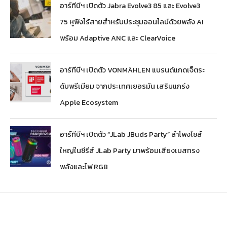
อาร์ทีบีฯ เปิดตัว Jabra Evolve3 85 และ Evolve3
75 หูฟังไร้สายสำหรับประชุมออนไลน์ด้วยพลัง AI
พร้อม Adaptive ANC และ ClearVoice
อาร์ทีบีฯ เปิดตัว VONMÄHLEN แบรนด์แกดเจ็ตระ
ดับพรีเมียม จากประเทศเยอรมัน เสริมแกร่ง
Apple Ecosystem
อาร์ทีบีฯ เปิดตัว “JLab JBuds Party” ลำโพงไซส์
ใหญ่ในซีรีส์ JLab Party มาพร้อมเสียงเบสทรง
พลังและไฟ RGB