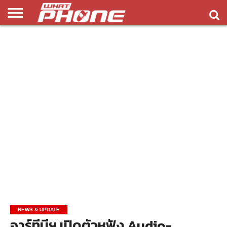
ข่าว
รีวิว
ทิป
แอพ
เกมส์
บทความ
COMPARISON
ติดต่อ
API
&
พลิ
เรา
NEW
ทริค
เคชั่น
NEWS & UPDATE
อาร์ทีบีฯ เปิดตัวหูฟัง Audio-