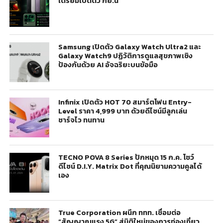
เตรียมเปิดตัว กย.นี้
Samsung เปิดตัว Galaxy Watch Ultra2 และ
Galaxy Watch9 ปฏิวัติการดูแลสุขภาพเชิง
ป้องกันด้วย AI อัจฉริยะบนข้อมือ
Infinix เปิดตัว HOT 70 สมาร์ตโฟน Entry-
Level ราคา 4,999 บาท ด้วยดีไซน์มีลูกเล่น
ชาร์จไว ทนทาน
TECNO POVA 8 Series ปักหมุด 15 ก.ค. โชว์
ดีไซน์ D.I.Y. Matrix Dot ที่คุณนิยามความคูลได้
เอง
True Corporation ผนึก ททท. เชื่อมต่อ
“สัญญาณแรง 5G” สู่มิติใหม่ของการท่องเที่ยว