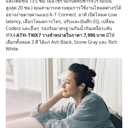
และเพิ่มขึ้น
13.5
ชม
.
เมื่อใช้ร่วมกับตลับชาร์จ
(
รวมเป็น
สูงสุด
20
ชม
.)
คุณสามารถควบคุมการใช้งานโหมดต่างๆได้
อย่างง่ายดายผ่านแอป
A-T Connect
อาทิ เปิดโหมด
Low
latency,
เลือกโหมดการโทร
,
ปรับและบันทึก
EQ,
เปลี่ยน
Codecs
และอื่นๆ
รองรับมาตรฐานกันน้ำกันเหงื่อระดับ
IPX4
ATH-TWX7
วางจำหน่ายในราคา
7,990
บาท
มีให้
เลือกทั้งหมด
3
สี ได้แก่
Ash Black, Stone Gray
และ
Rich
White