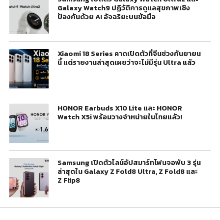
Galaxy Watch9 ปฏิวัติการดูแลสุขภาพเชิง
ป้องกันด้วย AI อัจฉริยะบนข้อมือ
Xiaomi 18 Series คาดเปิดตัวที่จีนช่วงกันยายน
นี้ แต่รายงานล่าสุดเผยว่าจะไม่มีรุ่น Ultra แล้ว
HONOR Earbuds X10 Lite และ HONOR
Watch X5i พร้อมวางจำหน่ายในไทยแล้ว!
Samsung เปิดตัวไลน์อัปสมาร์ทโฟนจอพับ 3 รุ่น
ล่าสุดใน Galaxy Z Fold8 Ultra, Z Fold8 และ
Z Flip8