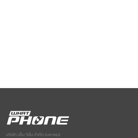
บริษัท เอ็ม วิชั่น จำกัด (มหาชน)