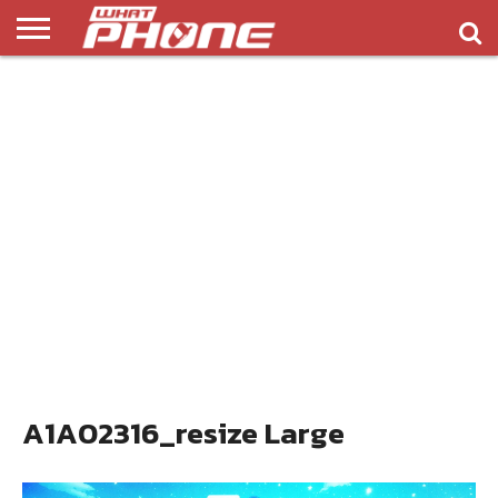
ข่าว
รีวิว
ทิป
แอพ
เกมส์
บทความ
COMPARISON
ติดต่อ
API
&
พลิ
เรา
NEW
ทริค
เคชั่น
A1A02316_resize Large