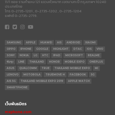
11/1 ซอย รามคำแหง 121 แขวงหัวหมาก เขตบางกะปี กรุงเทพฯ 10240
ประเทศไทย
โทร 0-2735-1201 , 0-2735-1202 , 0-2735-1204
แฟกซ์ 0-2735-2719.
SAMSUNG
APPLE
HUAWEI
AIS
ANDROID
XIAOMI
OPPO
IPHONE
GOOGLE
HIGHLIGHT
DTAC
IOS
VIVO
SONY
NOKIA
LG
HTC
IPAD
MICROSOFT
REALME
ซัมซุง
LINE
THAILAND
HONOR
MOBILE EXPO
ONEPLUS
ASUS
QUALCOMM
TRUE
THAILAND MOBILE EXPO
MI
LENOVO
MOTOROLA
TRUEMOVE H
FACEBOOK
5G
AIS 5G
THAILAND MOBILE EXPO 2019
APPLE WATCH
SMARTPHONE
เว็บพันธมิตร
mxphone.com