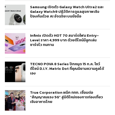
Samsung เปิดตัว Galaxy Watch Ultra2 และ
Galaxy Watch9 ปฏิวัติการดูแลสุขภาพเชิง
ป้องกันด้วย AI อัจฉริยะบนข้อมือ
Infinix เปิดตัว HOT 70 สมาร์ตโฟน Entry-
Level ราคา 4,999 บาท ด้วยดีไซน์มีลูกเล่น
ชาร์จไว ทนทาน
TECNO POVA 8 Series ปักหมุด 15 ก.ค. โชว์
ดีไซน์ D.I.Y. Matrix Dot ที่คุณนิยามความคูลได้
เอง
True Corporation ผนึก ททท. เชื่อมต่อ
“สัญญาณแรง 5G” สู่มิติใหม่ของการท่องเที่ยว
เชิงอาหารไทย