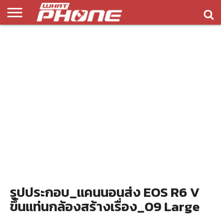
ข่าว
รีวิว
ทิป
แอพ
เกมส์
บทความ
COMPARISON
ติดต่อ
API
&
พลิ
เรา
NEW
ทริค
เคชั่น
รูปประกอบ_แคนนอนส่ง EOS R6 V
ขึ้นแท่นกล้องสร้างเรื่อง_09 Large