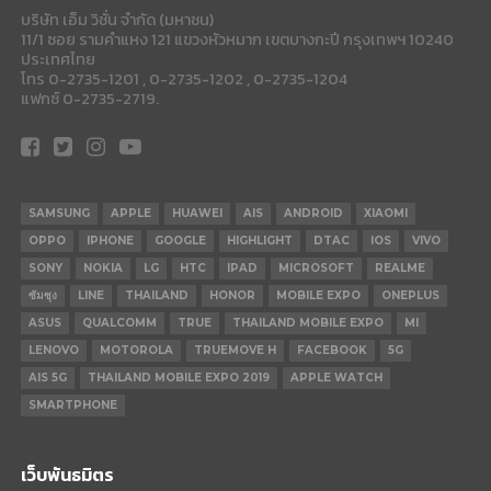
บริษัท เอ็ม วิชั่น จำกัด (มหาชน)
11/1 ซอย รามคำแหง 121 แขวงหัวหมาก เขตบางกะปี กรุงเทพฯ 10240
ประเทศไทย
โทร 0-2735-1201 , 0-2735-1202 , 0-2735-1204
แฟกซ์ 0-2735-2719.
SAMSUNG
APPLE
HUAWEI
AIS
ANDROID
XIAOMI
OPPO
IPHONE
GOOGLE
HIGHLIGHT
DTAC
IOS
VIVO
SONY
NOKIA
LG
HTC
IPAD
MICROSOFT
REALME
ซัมซุง
LINE
THAILAND
HONOR
MOBILE EXPO
ONEPLUS
ASUS
QUALCOMM
TRUE
THAILAND MOBILE EXPO
MI
LENOVO
MOTOROLA
TRUEMOVE H
FACEBOOK
5G
AIS 5G
THAILAND MOBILE EXPO 2019
APPLE WATCH
SMARTPHONE
เว็บพันธมิตร