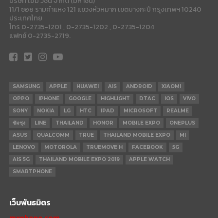
บริษัท เอ็ม วิชั่น จำกัด (มหาชน)
11/1 ซอย รามคำแหง 121 แขวงหัวหมาก เขตบางกะปี กรุงเทพฯ 10240
ประเทศไทย
โทร 0-2735-1201 , 0-2735-1202 , 0-2735-1204
แฟกซ์ 0-2735-2719.
SAMSUNG
APPLE
HUAWEI
AIS
ANDROID
XIAOMI
OPPO
IPHONE
GOOGLE
HIGHLIGHT
DTAC
IOS
VIVO
SONY
NOKIA
LG
HTC
IPAD
MICROSOFT
REALME
ซัมซุง
LINE
THAILAND
HONOR
MOBILE EXPO
ONEPLUS
ASUS
QUALCOMM
TRUE
THAILAND MOBILE EXPO
MI
LENOVO
MOTOROLA
TRUEMOVE H
FACEBOOK
5G
AIS 5G
THAILAND MOBILE EXPO 2019
APPLE WATCH
SMARTPHONE
เว็บพันธมิตร
mxphone.com