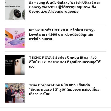
Samsung เปิดตัว Galaxy Watch Ultra2 และ
Galaxy Watch9 ปฏิวัติการดูแลสุขภาพเชิง
ป้องกันด้วย AI อัจฉริยะบนข้อมือ
Infinix เปิดตัว HOT 70 สมาร์ตโฟน Entry-
Level ราคา 4,999 บาท ด้วยดีไซน์มีลูกเล่น
ชาร์จไว ทนทาน
TECNO POVA 8 Series ปักหมุด 15 ก.ค. โชว์
ดีไซน์ D.I.Y. Matrix Dot ที่คุณนิยามความคูลได้
เอง
True Corporation ผนึก ททท. เชื่อมต่อ
“สัญญาณแรง 5G” สู่มิติใหม่ของการท่องเที่ยว
เชิงอาหารไทย