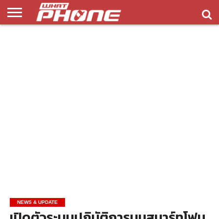
ข่าว
รีวิว
ทิป
แอพ
เกมส์
บทความ
COMPARISON
ติดต่อ
API
&
พลิ
เรา
NEW
ทริค
เคชั่น
NEWS & UPDATE
เปิดตัวระบบปฏิบัติการบนสมาร์ทโฟน