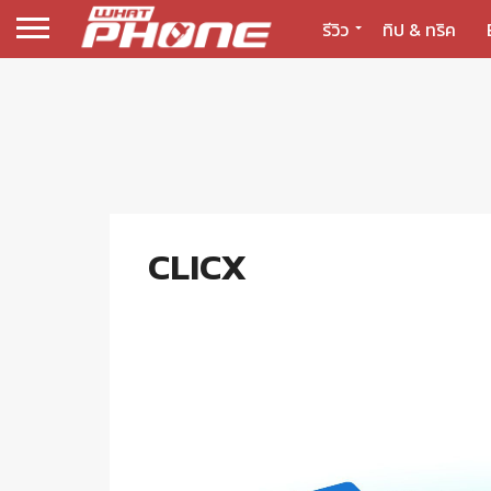
รีวิว
ทิป & ทริค
CLICX