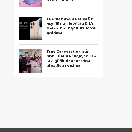
ชาร์จไว ทนทาน
TECNO POVA 8 Series ปัก
หมุด 15 ก.ค. โชว์ดีไซน์ D.I.Y.
Matrix Dot ที่คุณนิยามความ
คูลได้เอง
True Corporation ผนึก
ททท. เชื่อมต่อ “สัญญาณแรง
5G” สู่มิติใหม่ของการท่อง
เที่ยวเชิงอาหารไทย