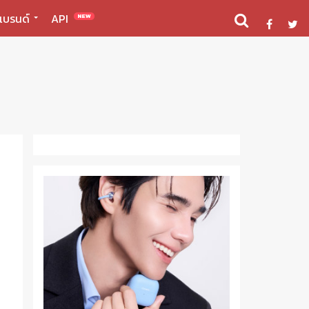
แบรนด์
API
NEW