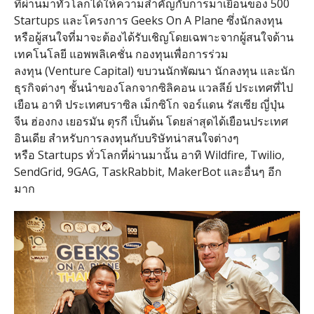
ที่ผ่านมาทั่วโลกได้ให้ความสำคั
ญกับการมาเยือนของ 500
Startups และโครงการ Geeks On A Plane ซึ่งนักลงทุน
หรือผู้สนใจที่
มาจะต้องได้รับเชิ
ญโดยเฉพาะจากผู้สนใจด้
าน
เทคโนโลยี แอพพลิเคชั่น กองทุนเพื่อการร่วม
ลงทุน (Venture Capital) ขบวนนักพัฒนา นักลงทุน และนัก
ธุรกิจต่างๆ ชั้นนำของโลกจากซิลิคอน แวลลีย์ ประเทศที่ไป
เยือน อาทิ ประเทศบราซิล เม็กซิโก จอร์แดน รัสเซีย ญี่ปุ่น
จีน ฮ่องกง เยอรมัน ตุรกี เป็นต้น โดยล่าสุดได้เยือนประเทศ
อินเดีย สำหรับการลงทุนกับบริษัทน่
าสนใจต่างๆ
หรือ Startups ทั่วโลกที่ผ่านมานั้น อาทิ Wildfire, Twilio,
SendGrid, 9GAG, TaskRabbit, MakerBot และอื่นๆ อีก
มาก