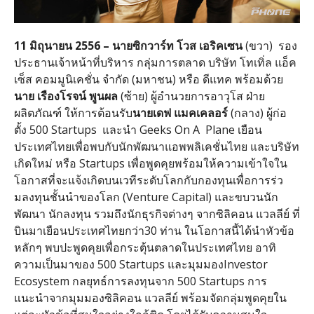
11 มิถุนายน 2556 – นายซิกวาร์ท โวส เอริคเซน
(ขวา) รอง
ประธานเจ้าหน้าที่บริหาร กลุ่มการตลาด บริษัท โทเทิ่ล แอ็ค
เซ็ส คอมมูนิเคชั่น จำกัด (มหาชน) หรือ ดีแทค พร้อมด้วย
นาย เรืองโรจน์ พูนผล
(ซ้าย) ผู้อำนวยการอาวุโส ฝ่าย
ผลิตภัณฑ์ ให้การต้อนรับ
นายเดฟ แมคเคลอร์
(กลาง) ผู้ก่อ
ตั้ง 500 Startups และนำ Geeks On A Plane เยือน
ประเทศไทยเพื่อพบกับนักพั
ฒนาแอพพลิเคชั่นไทย และบริษัท
เกิดใหม่ หรือ Startups เพื่อพูดคุยพร้อมให้ความเข้
าใจใน
โอกาสที่จะแจ้งเกิดบนเวที
ระดับโลกกับกองทุนเพื่อการร่
ว
มลงทุนชั้นนำของโลก (Venture Capital) และขบวนนัก
พัฒนา นักลงทุน รวมถึงนักธุรกิจต่างๆ จากซิลิคอน แวลลีย์ ที่
บินมาเยือนประเทศไทยกว่า30 ท่าน ในโอกาสนี้ได้นำหัวข้อ
หลักๆ พบปะพูดคุยเพื่อกระตุ้
นตลาดในประเทศไทย อาทิ
ความเป็นมาของ 500 Startups และมุมมองInvestor
Ecosystem กลยุทธ์การลงทุนจาก 500 Startups การ
แนะนำจากมุมมองซิลิคอน แวลลีย์ พร้อมจัดกลุ่มพูดคุยใน