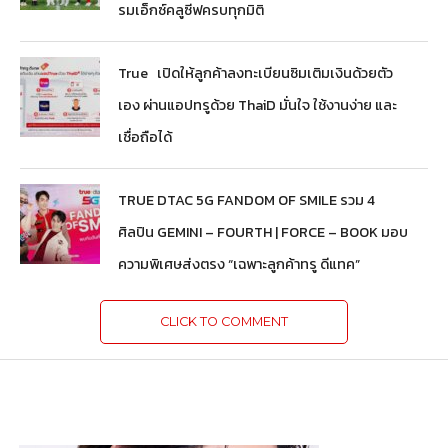
รมเอ็กซ์คลูซีฟครบทุกมิติ
True เปิดให้ลูกค้าลงทะเบียนซิมเติมเงินด้วยตัว
เอง ผ่านแอปทรูด้วย ThaiD มั่นใจ ใช้งานง่าย และ
เชื่อถือได้
TRUE DTAC 5G FANDOM OF SMILE รวม 4
ศิลปิน GEMINI – FOURTH | FORCE – BOOK มอบ
ความพิเศษส่งตรง “เฉพาะลูกค้าทรู ดีแทค”
CLICK TO COMMENT