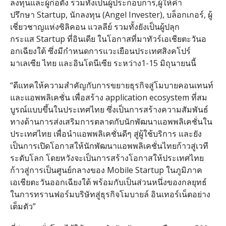
ลงทุนและผู้ก่อตั้ง รวมทั้งเป็นผู้ประกอบการ,ผู้ให้คำ
ปรึกษา Startup, นักลงทุน (Angel Invester), บล็อกเกอร์, ผู้
เชี่ยวชาญแห่งซิลิคอน แวลลีย์ รวมทั้งยังเป็นผู้ปลุก
กระแส Startup ที่อินเดีย ในโอกาสที่มาทัวร์เอเชียตะวั
นอ
อกเฉียงใต้ ซึ่งมีกำหนดการแวะเยือนประเทศสิ
งคโปร์
มาเลเซีย ไทย และอินโดนีเซีย ระหว่าง1-15 มิถุนายนนี้
“ดีแทคให้ความสำคัญกับการขยายธุ
รกิจสู่โมบายคอนเทนท์
และแอพพลิ
เคชั่น เพื่อสร้าง application ecosystem ที่สม
บูรณ์แบบขึ้
นในประเทศไทย ซึ่งเป็นการสร้างความสัมพันธ์
ทางด้านการส่งเสริมการตลาดกับนั
กพัฒนาแอพพลิเคชั่นใน
ประเทศไทย เพื่อนำแอพพลิเคชั่นดีๆ สู่ผู้ใช้บริการ และยัง
เป็นการเปิดโอกาสให้นักพั
ฒนาแอพพลิเคชั่นไทยก้าวสู่เวที
ระดับโลก โดยหวังจะเป็นการสร้างโอกาสให้
ประเทศไทย
ก้าวสู่การเป็นศูนย์
กลางของ Mobile Startup ในภูมิภาค
เอเชียตะวันออกเฉี
ยงใต้ พร้อมกับเป็นส่วนหนึ่งของกลยุ
ทธ์
ในการทรานฟอร์มบริษัทสู่ธุ
รกิจโมบายล์ อินเทอร์เน็ตอย่าง
เต็มตัว”