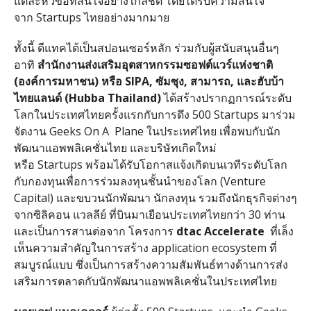
แต่ละหั
วข้อที่สนใจอย่างใกล้ชิด โดยได้รับความสนใจ
จาก Startups ไทยอย่างมากมาย
ทั้งนี้ ดีแทคได้เป็นสปอนเซอร์หลัก ร่วมกับผู้สนับสนุนอื่นๆ
อาทิ
สำนักงานส่งเสริมอุ
ตสาหกรรมซอฟต์แวร์แห่งชาติ
(องค์การมหาชน) หรือ
SIPA, ซัมซุง, สามารถ, และฮับบ้า
ไทยแลนด์ (Hubba Thailand)
ได้สร้างปรากฏการณ์ระดั
บ
โลกในประเทศไทยครั้งแรกกั
บการดึง 500 Startups มาร่วม
จัดงาน Geeks On A Plane ในประเทศไทย เพื่อพบกับนัก
พัฒนาแอพพลิเคชั่
นไทย และบริษัทเกิดใหม่
หรือ Startups พร้อมได้รับโอกาสแจ้งเกิดบนเวที
ระดับโลก
กับกองทุนเพื่อการร่
วมลงทุนชั้นนำของโลก (Venture
Capital) และขบวนนักพัฒนา นักลงทุน รวมถึงนักธุรกิจต่างๆ
จากซิลิคอน แวลลีย์ ที่บินมาเยือนประเทศไทยกว่า 30 ท่าน
และเป็นการสานต่อจาก โครงการ
dtac Accelerate
ที่เล็ง
เห็นความสำคัญในการสร้
าง application ecosystem ที่
สมบูรณ์แบบ ซึ่งเป็นการสร้างความสัมพันธ์
ทางด้านการส่ง
เสริมการตลาดกับนั
กพัฒนาแอพพลิเคชั่นในประเทศไทย