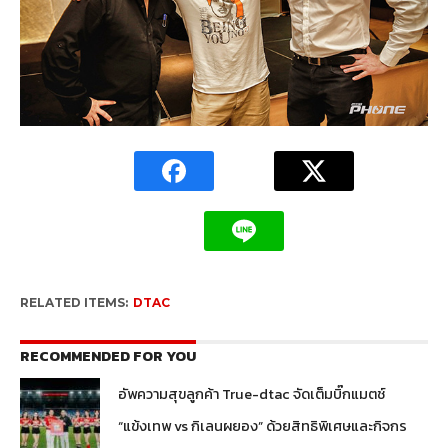
RELATED ITEMS:
DTAC
RECOMMENDED FOR YOU
อัพความสุขลูกค้า True-dtac จัดเต็มบิ๊กแมตช์
“แข้งเทพ vs กิเลนผยอง” ด้วยสิทธิพิเศษและกิจกร