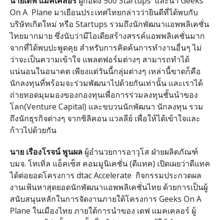
นายเดฟ แมคเคลอร์
ผู้ก่อตั้ง 500 Startups และนำ Geeks
On A Plane มาเยือนประเทศไทยกล่าวว่ายินดี
ที่ได้พบกับ
บริษัทเกิดใหม่ หรือ Startups รวมถึงนักพัฒนาแอพพลิเคชั่
น
ไทยมากมาย ซึ่งนับว่ามีไอเดียสร้างสรรค์
แอพพลิเคชั่นมาก
จากที่ได้พบปะพูดคุย สำหรับการคิดค้นการทำงานอื่นๆ ไม่
ว่าจะเป็นความเข้าใจ แพลตฟอร์มต่างๆ สามารถทำได้
แน่นอนในอนาคต เพียงแต่วันนี้กลุ่มต่างๆ เหล่านี้ขาดก็คือ
นักลงทุนที่พร้
อมจะร่วมพัฒนาไปด้วยกันเท่านั้น และเราได้
ถ่ายทอดมุมมองของกองทุ
นเพื่อการร่วมลงทุนชั้นนำของ
โลก(Venture Capital) และขบวนนักพัฒนา นักลงทุน รวม
ถึงนักธุรกิจต่างๆ จากซิลิคอน แวลลีย์ เพื่อให้ได้เข้าใจและ
ก้าวไปด้
วยกัน
นาย เรืองโรจน์ พูนผล
ผู้อำนวยการอาวุโส ฝ่ายผลิตภัณฑ์
บมจ. โทเทิ่ล แอ็คเซ็ส คอมมูนิเคชั่น (ดีแทค) เปิดเผยว่าดีแทค
ได้ต่
อยอดโครงการ dtac Accelerate
กิจกรรมประกวดผล
งานเฟ้นหาสุ
ดยอดนักพัฒนาแอพพลิเคชั่นไทย ด้วยการเป็นผู้
สนับสนุนหลั
กในการจัดงานภายใต้โครงการ Geeks On A
Plane ในเมืองไทย ภายใต้การนำของ เดฟ แมคเคลอร์ ผู้