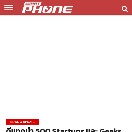
ข่าว
รีวิว
ทิป
แอพ
เกมส์
บทความ
COMPARISON
ติดต่อ
API
&
พลิ
เรา
NEW
ทริค
เคชั่น
NEWS & UPDATE
ดีแทคนำ 500 Startups และ Geeks