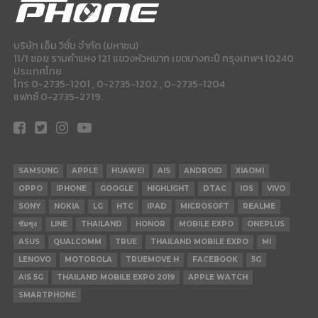
บริษัท เอ็ม วิชั่น จำกัด (มหาชน)
11/1 ซอย รามคำแหง 121 แขวงหัวหมาก เขตบางกะปี กรุงเทพฯ 10240
ประเทศไทย
โทร 0-2735-1201 , 0-2735-1202 , 0-2735-1204
แฟกซ์ 0-2735-2719.
SAMSUNG
APPLE
HUAWEI
AIS
ANDROID
XIAOMI
OPPO
IPHONE
GOOGLE
HIGHLIGHT
DTAC
IOS
VIVO
SONY
NOKIA
LG
HTC
IPAD
MICROSOFT
REALME
ซัมซุง
LINE
THAILAND
HONOR
MOBILE EXPO
ONEPLUS
ASUS
QUALCOMM
TRUE
THAILAND MOBILE EXPO
MI
LENOVO
MOTOROLA
TRUEMOVE H
FACEBOOK
5G
AIS 5G
THAILAND MOBILE EXPO 2019
APPLE WATCH
SMARTPHONE