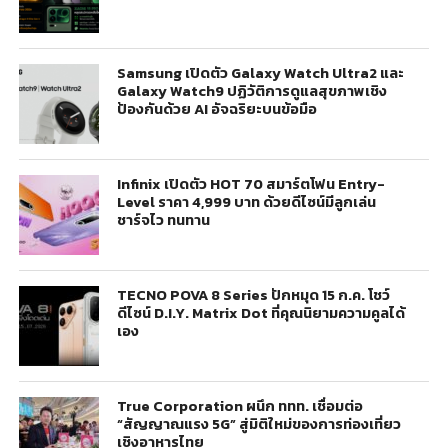
Samsung เปิดตัว Galaxy Watch Ultra2 และ
Galaxy Watch9 ปฏิวัติการดูแลสุขภาพเชิง
ป้องกันด้วย AI อัจฉริยะบนข้อมือ
Infinix เปิดตัว HOT 70 สมาร์ตโฟน Entry-
Level ราคา 4,999 บาท ด้วยดีไซน์มีลูกเล่น
ชาร์จไว ทนทาน
TECNO POVA 8 Series ปักหมุด 15 ก.ค. โชว์
ดีไซน์ D.I.Y. Matrix Dot ที่คุณนิยามความคูลได้
เอง
True Corporation ผนึก ททท. เชื่อมต่อ
“สัญญาณแรง 5G” สู่มิติใหม่ของการท่องเที่ยว
เชิงอาหารไทย