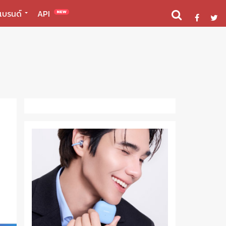
แบรนด์
API
NEW