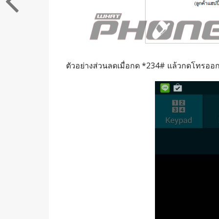
ตัวอย่างส่วนลดเมื่อกด *234# แล้วกดโทรออ