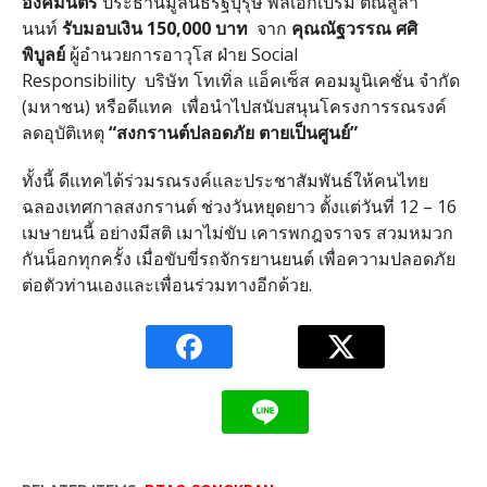
องคมนตรี
ประธานมูลนิธิรัฐบุรุษ พลเอกเปรม ติณสูลา
นนท์
รับมอบเงิน 150
,000 บาท
จาก
คุณณัฐวรรณ ศศิ
พิบูลย์
ผู้อำนวยการอาวุโส ฝ่าย Social
Responsibility บริษัท โทเทิ่ล แอ็คเซ็ส คอมมูนิเคชั่น จำกัด
(มหาชน) หรือดีแทค เพื่อนำไปสนับสนุ
นโครงการรณรงค์
ลดอุบัติเหตุ
“สงกรานต์ปลอดภัย ตายเป็นศูนย์”
ทั้งนี้ ดีแทคได้ร่วมรณรงค์และประชาสั
มพันธ์ให้
คนไทย
ฉลองเทศกาลสงกรานต์ ช่วงวันหยุดยาว ตั้งแต่วันที่ 12 – 16
เมษายนนี้ อย่างมีสติ เมาไม่ขับ เคารพกฎจราจร สวมหมวก
กันน็อกทุกครั้ง เมื่อขับขี่รถจักรยานยนต์ เพื่อความปลอดภัย
ต่อตัวท่
านเองและเพื่อนร่วมทางอีกด้วย.