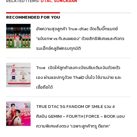
RELATED ITEMS:
DTAC
,
SONGKRAN
RECOMMENDED FOR YOU
อัพความสุขลูกค้า True-dtac จัดเต็มบิ๊กแมตช์
“แข้งเทพ vs กิเลนผยอง” ด้วยสิทธิพิเศษและกิจกร
รมเอ็กซ์คลูซีฟครบทุกมิติ
True เปิดให้ลูกค้าลงทะเบียนซิมเติมเงินด้วยตัว
เอง ผ่านแอปทรูด้วย ThaiD มั่นใจ ใช้งานง่าย และ
เชื่อถือได้
TRUE DTAC 5G FANDOM OF SMILE รวม 4
ศิลปิน GEMINI – FOURTH | FORCE – BOOK มอบ
ความพิเศษส่งตรง “เฉพาะลูกค้าทรู ดีแทค”