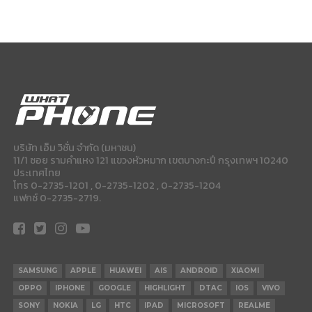
บริษัท เอ็ม วิชั่น จำกัด (มหาชน)
11/1 ซอย รามคำแหง 121 แขวงหัวหมาก เขตบางกะปี กรุงเทพฯ 10240
ประเทศไทย
โทร 0-2735-1201 , 0-2735-1202 , 0-2735-1204
แฟกซ์ 0-2735-2719.
SAMSUNG
APPLE
HUAWEI
AIS
ANDROID
XIAOMI
OPPO
IPHONE
GOOGLE
HIGHLIGHT
DTAC
IOS
VIVO
SONY
NOKIA
LG
HTC
IPAD
MICROSOFT
REALME