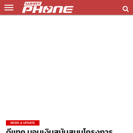
ข่าว
รีวิว
ทิป
แอพ
เกมส์
บทความ
COMPARISON
ติดต่อ
API
&
พลิ
เรา
NEW
ทริค
เคชั่น
NEWS & UPDATE
ดีแทค มอบเงินสนับสนุนโครงการ