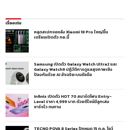
เรื่องเด่น
หลุดสเปกจอหลัง Xiaomi 18 Pro ใหญ่ขึ้น
เตรียมเปิดตัว กย.นี้
Samsung เปิดตัว Galaxy Watch Ultra2 และ
Galaxy Watch9 ปฏิวัติการดูแลสุขภาพเชิง
ป้องกันด้วย AI อัจฉริยะบนข้อมือ
Infinix เปิดตัว HOT 70 สมาร์ตโฟน Entry-
Level ราคา 4,999 บาท ด้วยดีไซน์มีลูกเล่น
ชาร์จไว ทนทาน
TECNO POVA 8 Series ปักหมุด 15 ก.ค. โชว์