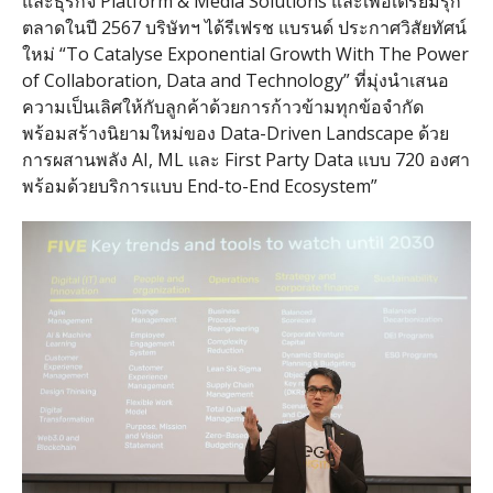
และธุรกิจ
Platform & Media Solutions
และเพื่อเตรียมรุก
ตลาดในปี
2567
บริษัทฯ ได้รีเฟรช แบรนด์ ประกาศวิสัยทัศน์
ใหม่
“To Catalyse Exponential Growth With The Power
of Collaboration, Data and Technology”
ที่มุ่งนำเสนอ
ความเป็นเลิศให้กับลูกค้าด้วยการก้าวข้ามทุกข้อจำกัด
พร้อมสร้างนิยามใหม่ของ
Data-Driven Landscape
ด้วย
การผสานพลัง
AI, ML
และ
First Party Data
แบบ
720
องศา
พร้อมด้วยบริการแบบ
End-to-End Ecosystem”