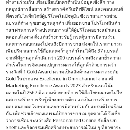
ทำงานร่วมกัน เพื่อเปลี่ยนบิ๊กดาต้าเป็นข้อมูลเชิงลึก วาง
กลยุทธ์การสื่อสาร สร้างสรรค์ครีเอทีฟดีไซน์ และคอนเทนต์
ที่ตรงกับไลฟ์สไตล์ผู้บริโภคในปัจจุบัน ซึ่งเราสามารถช่วย
แบรนด์ต่าง ๆ ขยายฐานลูกค้า เพิ่มยอดขาย โปรโมทสินค้า
ฯลฯ ผ่านการสร้างประสบการณ์ให้ผู้บริโภคอย่างสม่ำเสมอ
ตลอดเส้นทาง ตั้งแต่สร้างการรับรู้ กระตุ้นการมีส่วนร่วม
และการตอบสนองไปจนถึงปิดการขาย ส่งผลให้เราสามารถ
เพิ่มปริมาณการใช้สื่อและคว้าลูกค้าใหม่ได้ถึง
37
แบรนด์
จากที่มีฐานลูกค้าเดิมกว่า
200
แบรนด์ รวมถึงตอกย้ำความ
สำเร็จในการจัดแคมเปญการตลาดให้ลูกค้าด้วยการคว้า
รางวัลที่
1 Gold Award
ความเป็นเลิศด้านการตลาดระดับ
Gold
ในประเภท
Excellence in Omnichannel
จากเวที
Marketing Excellence Awards 2023
สำหรับแนวโน้ม
ตลาดในปี
2567
มีความท้าทายที่การใช้สื่อโฆษณาจะไม่ใช่
แค่การสร้างการรับรู้เพียงอย่างเดียว แต่เป็นการสร้างการ
ตอบสนองต่อโฆษณาและการมีส่วนร่วมกับแบรนด์ไปพร้อม
กัน เพื่อช่วยเจ้าของแบรนด์ปิดการขาย ณ จุดขายได้ จึงเชื่อ
ว่าการเชื่อมระหว่างสื่อ
Personalized Online
กับสื่อ
On-
Shelf
และกิจกรรมเพื่อสร้างประสบการณ์ใหม่ ๆ ที่สาขาจะ