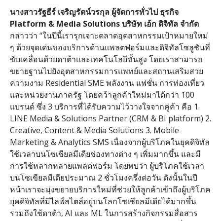
นางสาวรัฐธีร์
เจริญรัตน์วรกุล
ผู้จัดการทั่วไป
ธุรกิจ
Platform & Media Solutions
บริษัท
เอ้ก
ดิจิทัล
จำกัด
กล่าวว่า
“
ในปีนี้เรารุกเจาะตลาดอุตสาหกรรมเป้าหมายใหม่
ๆ ด้วยจุดเด่นของบริการด้านแพลตฟอร์มและดิจิทัลโซลูชันที่
ขับเคลื่อนด้วยดาต้าและเทคโนโลยีขั้นสูง โดยเราสามารถ
ขยายฐานไปยังอุตสาหกรรมการแพทย์และสถานเสริมสวย
ความงาม
Residential SME
พลังงาน แฟชั่น การท่องเที่ยว
และหน่วยงานภาครัฐ โดยคว้าลูกค้าใหม่มาได้กว่า
100
แบรนด์ ซึ่ง
3
บริการที่ได้รับความไว้วางใจจากคู่ค้า คือ
1.
LINE Media & Solutions Partner (CRM & BI platform) 2.
Creative, Content & Media Solutions 3. Mobile
Marketing & Analytics SMS
เนื่องจากผู้บริโภคในยุคดิจิทัล
ใช้เวลาบนโซเชียลมีเดียช่องทางต่าง ๆ เพิ่มมากขึ้น และมี
การใช้หลากหลายแพลตฟอร์ม โดยพบว่า ผู้บริโภคใช้เวลา
บนโซเขียลมีเดียประมาณ
2
ชั่วโมงครึ่งต่อวัน ดังนั้นในปี
หน้าเราจะมุ่งขยายบริการใหม่ที่ช่วยให้ลูกค้าเข้าถึงผู้บริโภค
ยุคดิจิทัลที่มีไลฟ์สไตล์อยู่บนโลกโซเชียลมีเดียได้มากขึ้น
รวมถึงใช้ดาต้า
, AI
และ
ML
ในการสร้างกิจกรรมสื่อสาร