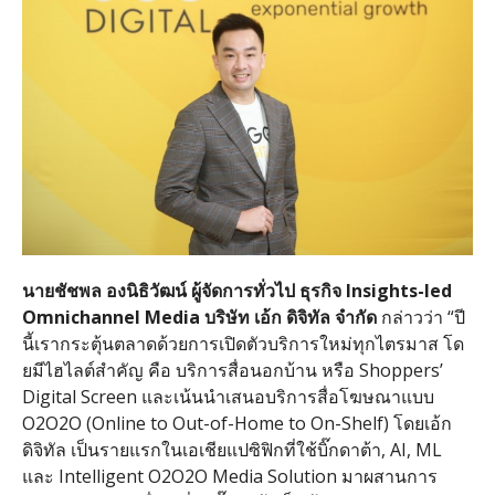
นายชัชพล
องนิธิวัฒน์
ผู้จัดการทั่วไป
ธุรกิจ
Insights-led
Omnichannel Media
บริษัท
เอ้ก
ดิจิทัล
จำกัด
กล่าวว่า
“
ปี
นี้เรากระตุ้นตลาดด้วยการเปิดตัวบริการใหม่ทุกไตรมาส โด
ยมีไฮไลต์สำคัญ คือ บริการสื่อนอกบ้าน หรือ
Shoppers’
Digital Screen
และเน้นนำเสนอบริการสื่อโฆษณาแบบ
O2O2O (Online to Out-of-Home to On-Shelf)
โดยเอ้ก
ดิจิทัล
เป็นรายแรกในเอเชียแปซิฟิกที่ใช้บิ๊กดาต้า
, AI, ML
และ
Intelligent O2O2O Media Solution
มาผสานการ