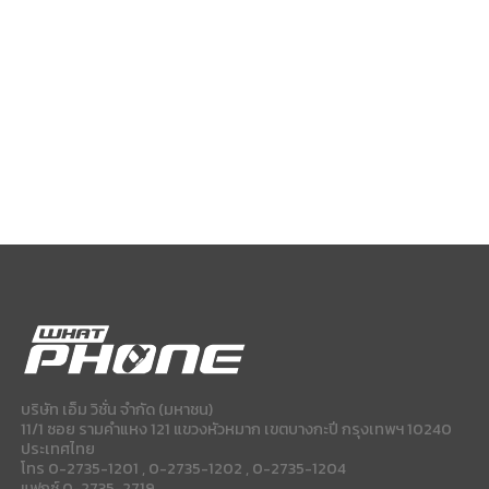
บริษัท เอ็ม วิชั่น จำกัด (มหาชน)
11/1 ซอย รามคำแหง 121 แขวงหัวหมาก เขตบางกะปี กรุงเทพฯ 10240
ประเทศไทย
โทร 0-2735-1201 , 0-2735-1202 , 0-2735-1204
แฟกซ์ 0-2735-2719.