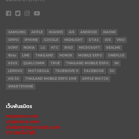
SAMSUNG
APPLE
HUAWEI
AIS
ANDROID
XIAOMI
OPPO
IPHONE
GOOGLE
HIGHLIGHT
DTAC
IOS
VIVO
SONY
NOKIA
LG
HTC
IPAD
MICROSOFT
REALME
ซัมซุง
LINE
THAILAND
HONOR
MOBILE EXPO
ONEPLUS
ASUS
QUALCOMM
TRUE
THAILAND MOBILE EXPO
MI
LENOVO
MOTOROLA
TRUEMOVE H
FACEBOOK
5G
AIS 5G
THAILAND MOBILE EXPO 2019
APPLE WATCH
SMARTPHONE
เว็บพันธมิตร
mxphone.com
stepextra.com
thailandesportclub.com
ข่าวเทคโนโลยี