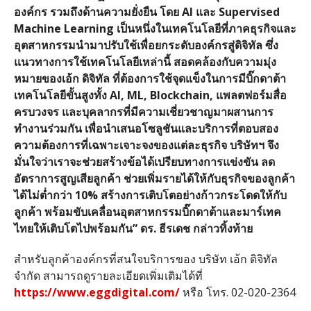
องค์กร
รวมถึงด้านความยั่งยืน
โดย
AI
และ
Supervised
Machine Learning
เป็นหนึ่งในเทคโนโลยีที่ภาคธุรกิจและ
อุตสาหกรรมนำมาปรับใช้เพื่อยกระดับองค์กรสู่ดิจิทัล
ซึ่ง
แนวทางการใช้เทคโนโลยีเหล่านี้
สอดคล้องกับความมุ่ง
หมายของเอ้ก
ดิจิทัล
ที่ต้องการใช้จุดแข็งในการมีบิ๊กดาต้า
เทคโนโลยีขั้นสูงทั้ง
AI, ML, Blockchain,
แพลตฟอร์มสื่อ
ครบวงจร
และบุคลากรที่มีความเชี่ยวชาญมาผสานการ
ทำงานร่วมกัน
เพื่อนำเสนอโซลูชันและบริการที่ตอบสอง
ความต้องการที่เฉพาะเจาะจงของแต่ละธุรกิจ
บริษัทฯ
จึง
มั่นใจว่าเราจะช่วยสร้างข้อได้เปรียบทางการแข่งขัน
ลด
อัตราการสูญเสียลูกค้า
ช่วยเพิ่มรายได้ให้กับธุรกิจของลูกค้า
ได้ไม่ต่ำกว่า
10%
สร้างการเติบโตอย่างก้าวกระโดดให้กับ
ลูกค้า
พร้อมขับเคลื่อนอุตสาหกรรมบิ๊กดาต้าและมาร์เทค
ไทยให้เติบโตไปพร้อมกัน
”
ดร
.
ธีรเดช
กล่าวทิ้งท้าย
สำหรับลูกค้าองค์กรที่สนใจบริการของ บริษัท เอ้ก ดิจิทัล
จำกัด สามารถดูรายละเอียดเพิ่มเติมได้ที่
https://www.eggdigital.com/
หรือ โทร
. 02-020-2364