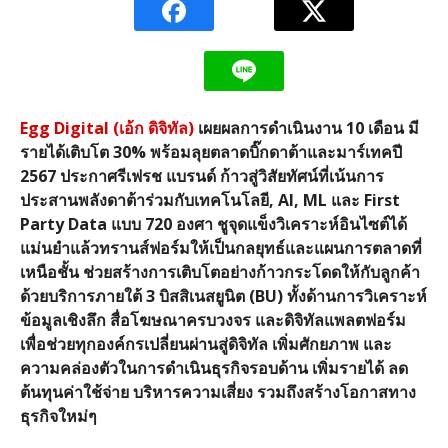
Egg Digital (เอ้ก
ดิจิทัล)
เผยผลการดำเนินงาน
10
เดือน
มี
รายได้เติบโต
30%
พร้อมลุยตลาดบิ๊กดาต้าและมาร์เทคปี
2567
ประกาศรีเฟรช
แบรนด์
ก้าวสู่วิสัยทัศน์ที่เน้นการ
ประสานพลังดาต้าร่วมกับเทคโนโลยี
,
AI,
ML
และ
First
Party Data
แบบ
720
องศา
ชูจุดแข็งวิเคราะห์อินไซต์ได้
แม่นยำแล้วทรานส์ฟอร์มให้เป็นกลยุทธ์และแผนการตลาดที่
เหนือชั้น
ช่วยสร้างการเติบโตอย่างก้าวกระโดดให้กับลูกค้า
ด้วยบริการภายใต้
3
บิสสิเนสยูนิต
(BU)
ทั้งด้านการวิเคราะห์
ข้อมูลเชิงลึก
สื่อโฆษณาครบวงจร
และดิจิทัลแพลตฟอร์ม
เพื่อช่วยทุกองค์กรเปลี่ยนผ่านสู่ดิจิทัล
เพิ่มศักยภาพ
และ
ความคล่องตัวในการดำเนินธุรกิจรอบด้าน
เพิ่มรายได้
ลด
ต้นทุนค่าใช้จ่าย
บริหารความเสี่ยง
รวมถึงสร้างโอกาสทาง
ธุรกิจใหม่ๆ