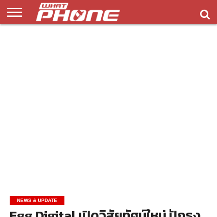
ข่าว
รีวิว
ทิป
แอพ
เกมส์
บทความ
COMPARISON
ติดต่อ
API
&
พลิ
เรา
NEW
ทริค
เคชั่น
NEWS & UPDATE
Egg Digital เปิดวิสัยทัศน์ใหม่ ปักธง