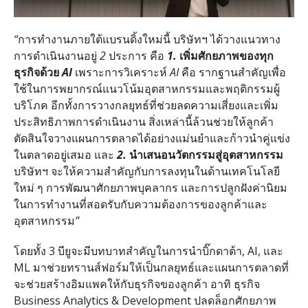
“
การทำงานภายใต้แบรนดิ้งใหม่นี้
บริษัทฯ
ได้วางแนวทาง
การดำเนินงานอยู่
2
ประการ
คือ
1.
เพิ่มศักยภาพของทุก
ธุรกิจด้วย
AI
เพราะการวิเคราะห์
AI
คือ
รากฐานสำคัญเพื่อ
ใช้ในการพยากรณ์แนวโน้มอุตสาหกรรมและพฤติกรรมผู้
บริโภค
อีกทั้งการวางกลยุทธ์ที่ช่วยลดความเสี่ยงและเพิ่ม
ประสิทธิภาพการดำเนินงาน
สิ่งเหล่านี้ล้วนช่วยให้ลูกค้า
ตัดสินใจวางแผนการตลาดได้อย่างแม่นยำและก้าวนำคู่แข่ง
ในตลาดอยู่เสมอ
และ
2.
นำเสนอนวัตกรรมสู่อุตสาหกรรม
บริษัทฯ
จะให้ความสำคัญกับการลงทุนในด้านเทคโนโลยี
ใหม่
ๆ
การพัฒนาศักยภาพบุคลากร
และการปลูกฝังค่านิยม
ในการทำงานที่สอดรับกับความต้องการของลูกค้าและ
อุตสาหกรรม
”
โดยทั้ง
3
บียูจะมีบทบาทสำคัญในการนำบิ๊กดาต้า
, AI,
และ
ML
มาช่วยทรานส์ฟอร์มให้เป็นกลยุทธ์และแผนการตลาดที่
จะช่วยสร้างอิมแพคให้กับธุรกิจของลูกค้า อาทิ ธุรกิจ
Business Analytics & Development
ปลดล็อกศักยภาพ