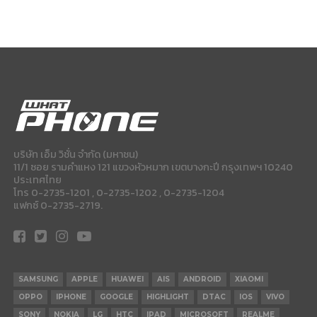
บริษัท เอ็ม วิชั่น จำกัด (มหาชน)
11/1 ซอย รามคำแหง 121 แขวงหัวหมาก เขตบางกะปี กรุงเทพฯ 10240
ประเทศไทย
โทร 0-2735-1201 , 0-2735-1202 , 0-2735-1204
แฟกซ์ 0-2735-2719.
SAMSUNG
APPLE
HUAWEI
AIS
ANDROID
XIAOMI
OPPO
IPHONE
GOOGLE
HIGHLIGHT
DTAC
IOS
VIVO
SONY
NOKIA
LG
HTC
IPAD
MICROSOFT
REALME