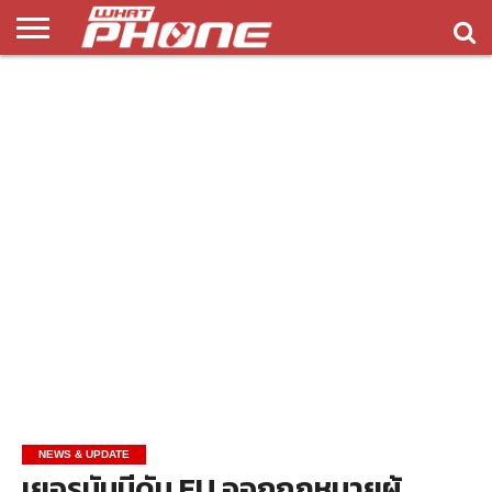
ข่าว
รีวิว
ทิป
แอพ
เกมส์
บทความ
COMPARISON
ติดต่อ
API
&
พลิ
เรา
NEW
ทริค
เคชั่น
NEWS & UPDATE
เยอรมันนีดัน EU ออกกฏหมายผู้