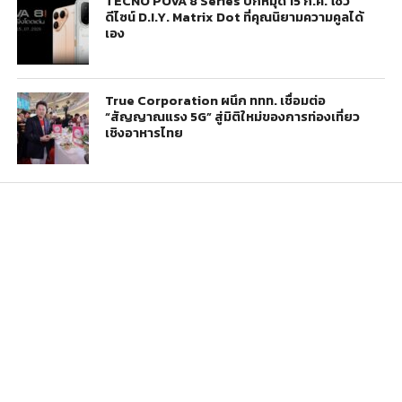
TECNO POVA 8 Series ปักหมุด 15 ก.ค. โชว์
ดีไซน์ D.I.Y. Matrix Dot ที่คุณนิยามความคูลได้
เอง
True Corporation ผนึก ททท. เชื่อมต่อ
“สัญญาณแรง 5G” สู่มิติใหม่ของการท่องเที่ยว
เชิงอาหารไทย